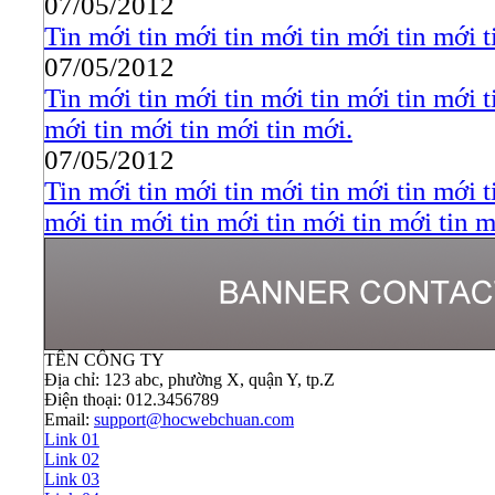
07/05/2012
Tin mới tin mới tin mới tin mới tin mới t
07/05/2012
Tin mới tin mới tin mới tin mới tin mới t
mới tin mới tin mới tin mới.
07/05/2012
Tin mới tin mới tin mới tin mới tin mới t
mới tin mới tin mới tin mới tin mới tin m
TÊN CÔNG TY
Địa chỉ: 123 abc, phường X, quận Y, tp.Z
Điện thoại: 012.3456789
Email:
support@hocwebchuan.com
Link 01
Link 02
Link 03