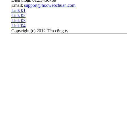
Điện thoại: 012.3456789
Email:
support@hocwebchuan.com
Link 01
Link 02
Link 03
Link 04
Copyright (c) 2012 Tên công ty