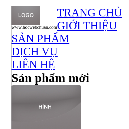
TRANG CHỦ
GIỚI THIỆU
www.hocwebchuan.com
SẢN PHẨM
DỊCH VỤ
LIÊN HỆ
Sản phẩm mới