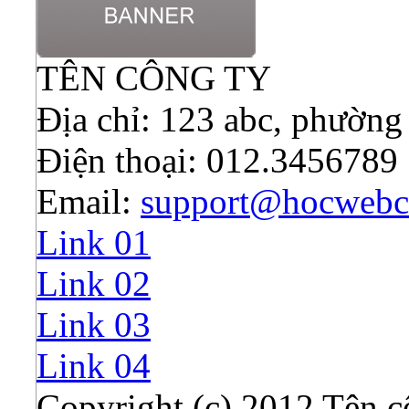
TÊN CÔNG TY
Địa chỉ: 123 abc, phường
Điện thoại: 012.3456789
Email:
support@hocwebc
Link 01
Link 02
Link 03
Link 04
Copyright (c) 2012 Tên c