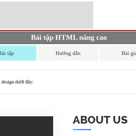
Bài tập HTML nâng cao
Bài tập
Hướng dẫn
Bài gi
 design dưới đây: