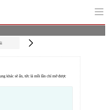
ải
 dung khác sẽ ẩn, tức là mỗi lần chỉ mở được