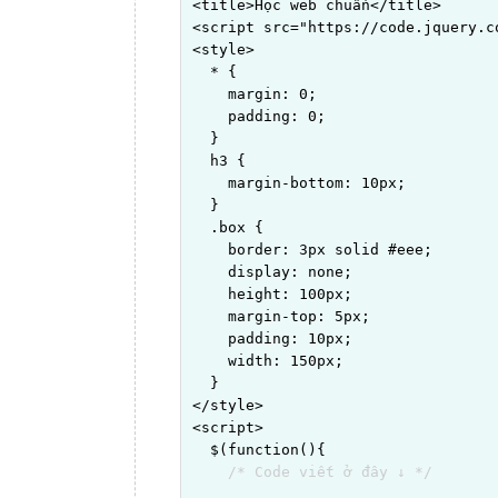
<title>Học web chuẩn</title>

<script src="https://code.jquery.c
<style>

  * {

    margin: 0;

    padding: 0;

  }

  h3 {

    margin-bottom: 10px;

  }

  .box {

    border: 3px solid #eee;

    display: none;

    height: 100px;

    margin-top: 5px;

    padding: 10px;

    width: 150px;

  }

</style>

<script>

  $(function(){

/* Code viết ở đây ↓ */