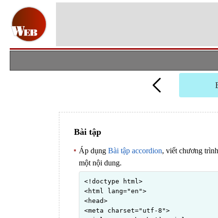
Bài tập
Áp dụng
Bài tập accordion
, viết chương trình
một nội dung.
<!doctype html>

<html lang="en">

<head>

<meta charset="utf-8">
