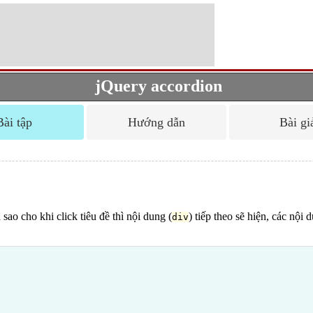
jQuery accordion
Bài tập
Hướng dẫn
Bài gi
 sao cho khi click tiêu đề thì nội dung (
) tiếp theo sẽ hiện, các nội
div