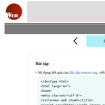
Bài tập
Sử dụng kết quả của
Bài tập remove tag
, viế
<!doctype html>

<html lang="en">

<head>

<meta charset="utf-8">

<title>Học web chuẩn</title>

<script src="https://code.jquery.c