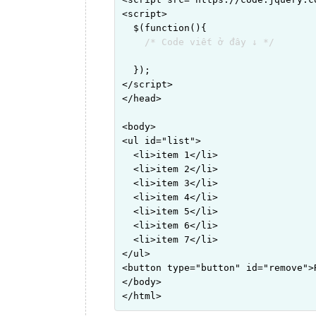
<script>

  $(function(){

/* Code viết ở đây ↓ */
  });

</script>

</head>

<body>

<ul id="list">

  <li>item 1</li>

  <li>item 2</li>

  <li>item 3</li>

  <li>item 4</li>

  <li>item 5</li>

  <li>item 6</li>

  <li>item 7</li>

</ul>

<button type="button" id="remove">
</body>

</html>