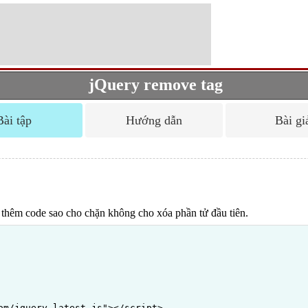
jQuery remove tag
Bài tập
Hướng dẫn
Bài gi
t thêm code sao cho chặn không cho xóa phần tử đầu tiên.
om/jquery-latest.js"></script>
