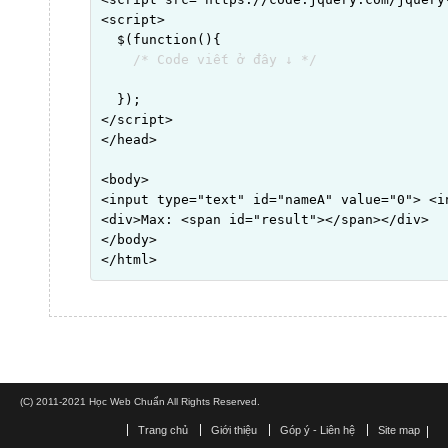
<script>

  $(function(){

/* Code viết ở đây ↓ */
  });

</script>

</head>

<body>

<input type="text" id="nameA" value="0"> <i
<div>Max: <span id="result"></span></div>

</body>

</html>
(C) 2011-2021 Học Web Chuẩn All Rights Reserved.
Trang chủ
Giới thiệu
Góp ý - Liên hệ
Site map