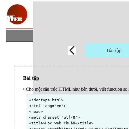
Bài tập
Bài tập
Cho một cấu trúc HTML như bên dưới, viết function so 
<!doctype html>

<html lang="en">

<head>

<meta charset="utf-8">

<title>Học web chuẩn</title>

<script src="https://code.jquery.com/jquery-