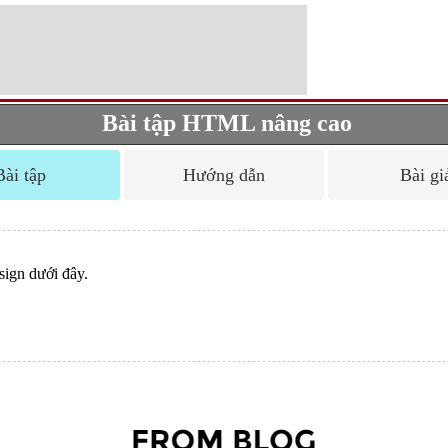
Bài tập HTML nâng cao
Bài tập
Hướng dẫn
Bài gi
sign dưới đây.