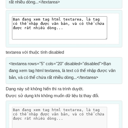
rất nhiều dòng...</textarea>
textarea với thuộc tính disabled
<textarea rows="5" cols="20" disabled="disabled">Bạn
đang xem tag html textarea, là text có thể nhập được văn
bản, và có thể chứa rất nhiều dòng...</textarea>
Dạng này sẽ không hiển thì ra trình duyệt.
Được sử dụng khi không muốn dữ liệu bị thay đổi.