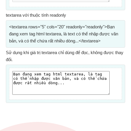
textarea với thuộc tính readonly
<textarea rows="5" cols="20" readonly="readonly">Bạn
đang xem tag html textarea, là text có thể nhập được văn
bản, và có thể chứa rất nhiều dòng...</textarea>
Sử dụng khi giá trị textarea chỉ dùng để đọc, không được thay
đổi.