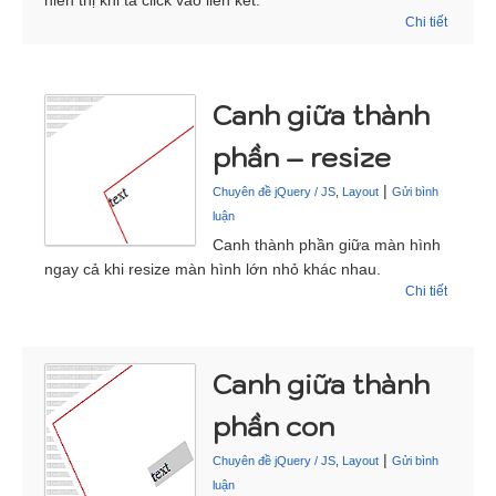
hiển thị khi ta click vào liên kết.
Chi tiết
Canh giữa thành
phần – resize
|
Chuyên đề jQuery / JS
,
Layout
Gửi bình
luận
Canh thành phần giữa màn hình
ngay cả khi resize màn hình lớn nhỏ khác nhau.
Chi tiết
Canh giữa thành
phần con
|
Chuyên đề jQuery / JS
,
Layout
Gửi bình
luận