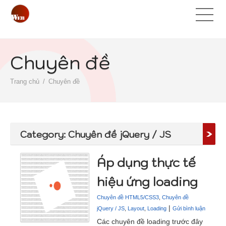
Chuyên đề
Trang chủ
Chuyên đề
Category: Chuyên đề jQuery / JS
Áp dụng thực tế
hiệu ứng loading
Chuyên đề HTML5/CSS3
,
Chuyên đề
|
jQuery / JS
,
Layout
,
Loading
Gửi bình luận
Các chuyên đề loading trước đây