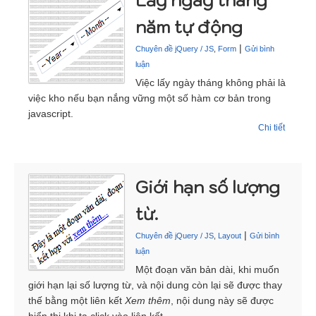
Lấy ngày tháng
năm tự động
|
Chuyên đề jQuery / JS
,
Form
Gửi bình
luận
Việc lấy ngày tháng không phải là
việc kho nếu bạn nắng vững một số hàm cơ bản trong
javascript.
Chi tiết
Giới hạn số lượng
từ.
|
Chuyên đề jQuery / JS
,
Layout
Gửi bình
luận
Một đoạn văn bản dài, khi muốn
giới hạn lại số lượng từ, và nội dung còn lại sẽ được thay
thế bằng một liên kết
Xem thêm
, nội dung này sẽ được