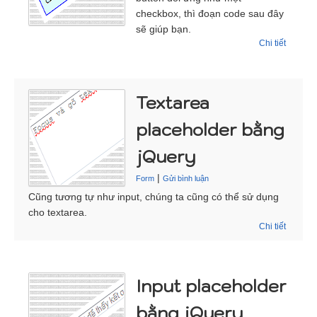
checkbox, thì đoạn code sau đây
sẽ giúp bạn.
Chi tiết
Textarea
placeholder bằng
jQuery
|
Form
Gửi bình luận
Cũng tương tự như input, chúng ta cũng có thể sử dụng
cho textarea.
Chi tiết
Input placeholder
bằng jQuery