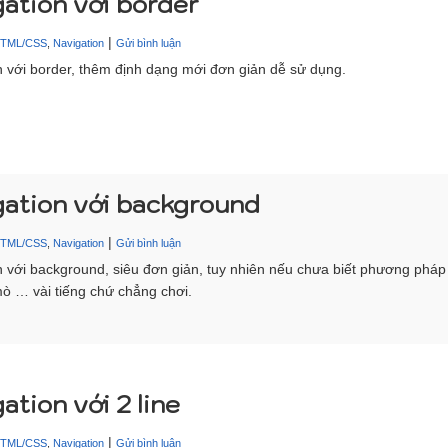
ation với border
|
HTML/CSS
,
Navigation
Gửi bình luận
n với border, thêm định dạng mới đơn giản dễ sử dụng.
gation với background
|
HTML/CSS
,
Navigation
Gửi bình luận
n với background, siêu đơn giản, tuy nhiên nếu chưa biết phương pháp 
ò … vài tiếng chứ chẳng chơi.
ation với 2 line
|
HTML/CSS
,
Navigation
Gửi bình luận