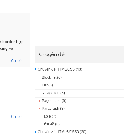
h border hợp
acing và
Chuyên đề
Chi tiết
Chuyên đề HTML/CSS
(43)
Block list
(6)
List
(5)
Navigation
(5)
Pagenation
(6)
Paragraph
(8)
.
Table
(7)
Chi tiết
Tiêu đề
(6)
Chuyên đề HTML5/CSS3
(20)