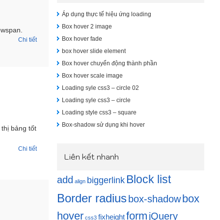
Áp dụng thực tế hiệu ứng loading
Box hover 2 image
owspan.
Box hover fade
Chi tiết
box hover slide element
Box hover chuyển động thành phần
Box hover scale image
Loading syle css3 – circle 02
Loading syle css3 – circle
Loading style css3 – square
Box-shadow sử dụng khi hover
thị bảng tốt
Chi tiết
Liên kết nhanh
Block list
add
biggerlink
align
Border radius
box
box-shadow
hover
form
jQuery
fixheight
css3