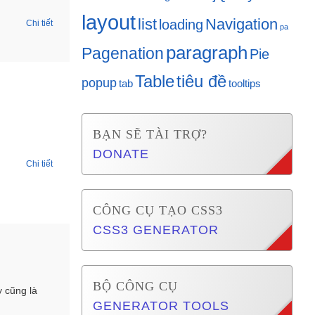
layout
list
Navigation
loading
Chi tiết
pa
paragraph
Pagenation
Pie
Table
tiêu đề
popup
tab
tooltips
BẠN SẼ TÀI TRỢ?
DONATE
Chi tiết
CÔNG CỤ TẠO CSS3
CSS3 GENERATOR
BỘ CÔNG CỤ
 cũng là
GENERATOR TOOLS