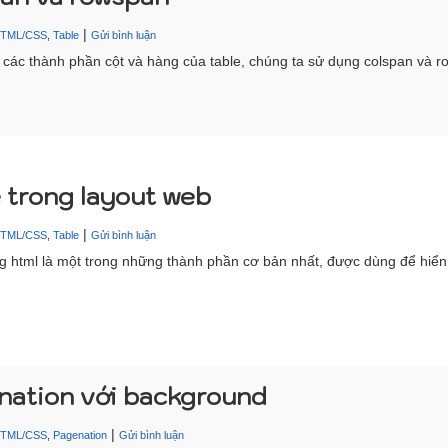
|
HTML/CSS
,
Table
Gửi bình luận
các thành phần cột và hàng của table, chúng ta sử dụng colspan và r
 trong layout web
|
HTML/CSS
,
Table
Gửi bình luận
ng html là một trong những thành phần cơ bản nhất, được dùng để hiển 
nation với background
|
HTML/CSS
,
Pagenation
Gửi bình luận