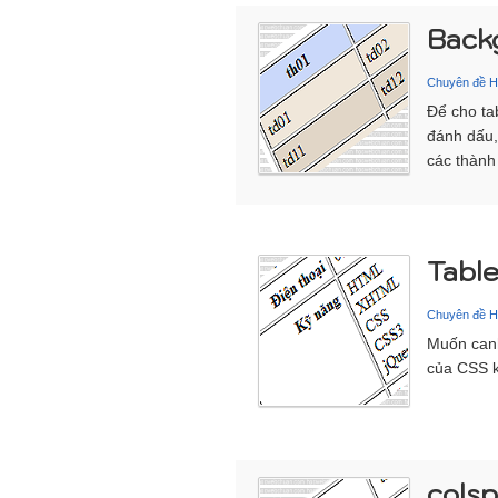
Back
Chuyên đề 
Để cho tab
đánh dấu,
các thành
Table
Chuyên đề 
Muốn canh 
của CSS k
cols