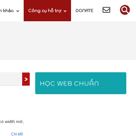
m khảo
Công cụ hỗ trợ
DONATE
HỌC WEB CHUẨN
 có width mở,
Chi tiết