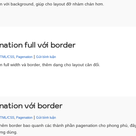
n với background, giúp cho layout đỡ nhàm chán hơn.
ation full với border
|
HTML/CSS
,
Pagenation
Gửi bình luận
 full width và border, thêm dạng cho layout cân đối.
nation với border
|
HTML/CSS
,
Pagenation
Gửi bình luận
 thêm border bao quanh các thành phần pagenation cho phong phú, đây
ờng dùng.