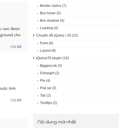
Border radius
(7)
Box hover
(5)
Box shadow
(4)
Loading
(4)
hu vực được
kground cho
Chuyên đề jQuery / JS
(15)
Form
(6)
Chi tiết
Layout
(9)
jQuery/JS plugin
(16)
BiggerLink
(3)
Fixheight
(2)
Pie
(4)
huộc tính
Pop up
(3)
Tab
(2)
Chi tiết
Tooltips
(2)
Nội dung mới nhất