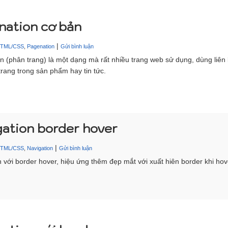
nation cơ bản
|
HTML/CSS
,
Pagenation
Gửi bình luận
n (phân trang) là một dạng mà rất nhiều trang web sử dụng, dùng liên
trang trong sản phẩm hay tin tức.
gation border hover
|
HTML/CSS
,
Navigation
Gửi bình luận
n với border hover, hiệu ứng thêm đẹp mắt với xuất hiên border khi hov