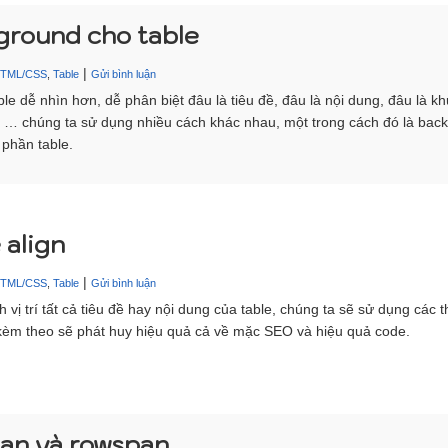
ground cho table
|
HTML/CSS
,
Table
Gửi bình luận
le dễ nhìn hơn, dễ phân biệt đâu là tiêu đề, đâu là nội dung, đâu là k
 … chúng ta sử dụng nhiều cách khác nhau, một trong cách đó là bac
 phần table.
 align
|
HTML/CSS
,
Table
Gửi bình luận
vị trí tất cả tiêu đề hay nội dung của table, chúng ta sẽ sử dụng các t
èm theo sẽ phát huy hiệu quả cả về mặc SEO và hiệu quả code.
pan và rowspan