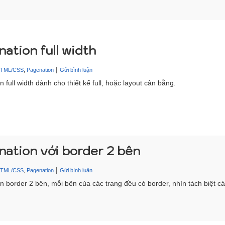
ation full width
|
HTML/CSS
,
Pagenation
Gửi bình luận
 full width dành cho thiết kế full, hoặc layout cân bằng.
ation với border 2 bên
|
HTML/CSS
,
Pagenation
Gửi bình luận
n border 2 bên, mỗi bên của các trang đều có border, nhìn tách biệt cá