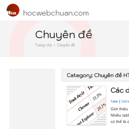
hocwebchuan.com
Chuyên đề
Trang chủ
Chuyên đề
Category: Chuyên đề 
Các d
|
Table
Gửi b
Giới thiệ
Nhiều tab
có thể là 