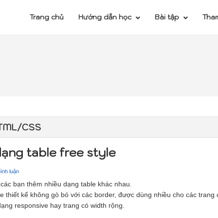
Trang chủ
Hướng dẫn học
Bài tập
Tha
HTML/CSS
ạng table free style
ình luận
u các bạn thêm nhiều dạng table khác nhau.
le thiết kế không gò bó với các border, được dùng nhiều cho các trang
dạng responsive hay trang có width rộng.