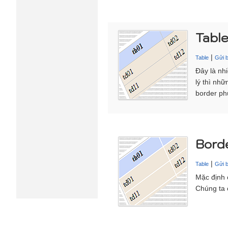
Table
|
Table
Gửi b
Đây là nh
lý thì nhữ
border ph
Borde
|
Table
Gửi b
Mặc định 
Chúng ta 