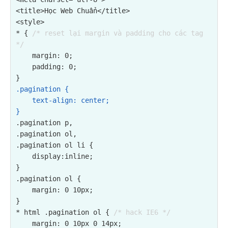
<title>Học Web Chuẩn</title>

<style>

* { 
/* reset lại margin và padding cho các tag 
*/
    margin: 0;

    padding: 0;

.pagination {

    text-align: center;

}
.pagination p,

.pagination ol,

.pagination ol li {

    display:inline;

}

.pagination ol {

    margin: 0 10px;

}

* html .pagination ol { 
/* hack IE6 */
    margin: 0 10px 0 14px;
