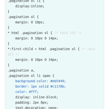
.pagination ol li {

    display:inline;

}

.pagination ol {

    margin: 0 10px;

}

* html .pagination ol { 
/* hack IE6 */
    margin: 0 10px 0 14px;

}

*:first-child + html .pagination ol { 
/* hack 
IE7 */
    margin: 0 10px 0 14px;

}

.pagination a,

.pagination ol li span {

background-color: #eb5449;

    border: 1px solid #c1170b;

    color: #fff;
    display: inline-block;

    padding: 2px 8px;

    text-decoration: none;
