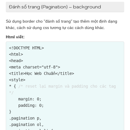
Đánh số trang (Pagination) – background
Sử dụng border cho "đánh số trang" tạo thêm một định dạng
khác, cách sử dụng css tương tự các cách dùng khác.
Html viết:
<!DOCTYPE HTML>

<html>

<head>

<meta charset="utf-8">

<title>Học Web Chuẩn</title>

<style>

* { 
/* reset lại margin và padding cho các tag 
*/
    margin: 0;

    padding: 0;

}

.pagination p,

.pagination ol,
