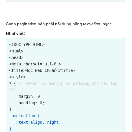
Canh pagination bên phải nội dung bằng
text-align: right
Html viết:
<!DOCTYPE HTML>

<html>

<head>

<meta charset="utf-8">

<title>Học Web Chuẩn</title>

<style>

* { 
/* reset lại margin và padding cho các tag 
*/
    margin: 0;

    padding: 0;

.pagination {

    text-align: right;

}