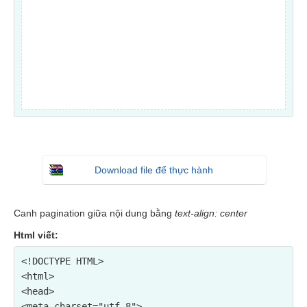
Download file để thực hành
Canh pagination giữa nội dung bằng
text-align: center
Html viết:
<!DOCTYPE HTML>

<html>

<head>

<meta charset="utf-8">
