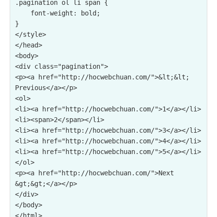
.pagination ol li span {

    font-weight: bold;

}

</style>

</head>

<body>

<div class="pagination">

<p><a href="http://hocwebchuan.com/">&lt;&lt; 
Previous</a></p>

<ol>

<li><a href="http://hocwebchuan.com/">1</a></li>

<li><span>2</span></li>

<li><a href="http://hocwebchuan.com/">3</a></li>

<li><a href="http://hocwebchuan.com/">4</a></li>

<li><a href="http://hocwebchuan.com/">5</a></li>

</ol>

<p><a href="http://hocwebchuan.com/">Next 
&gt;&gt;</a></p>

</div>

</body>
