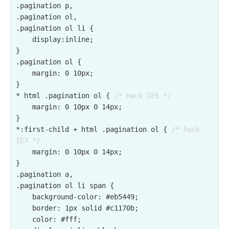
.pagination p,

.pagination ol,

.pagination ol li {

    display:inline;

}

.pagination ol {

    margin: 0 10px;

}

* html .pagination ol { 
/* hack IE6 */
    margin: 0 10px 0 14px;

}

*:first-child + html .pagination ol { 
/* hack 
IE7 */
    margin: 0 10px 0 14px;

}

.pagination a,

.pagination ol li span {

    background-color: #eb5449;

    border: 1px solid #c1170b;

    color: #fff;
