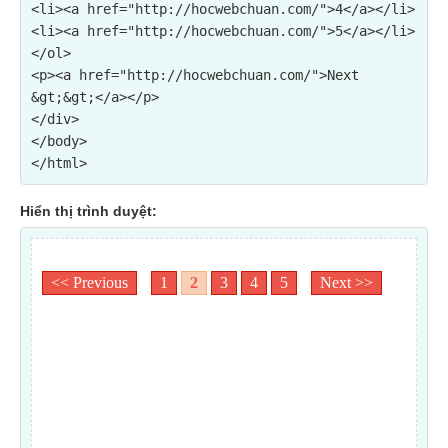
<li><a href="http://hocwebchuan.com/">4</a></li>

<li><a href="http://hocwebchuan.com/">5</a></li>

</ol>

<p><a href="http://hocwebchuan.com/">Next 
&gt;&gt;</a></p>

</div>

</body>

Hiển thị trình duyệt: