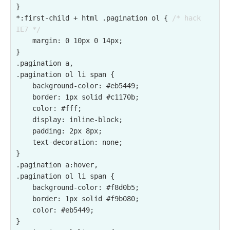
}

*:first-child + html .pagination ol { 
/* hack 
IE7 */
    margin: 0 10px 0 14px;

}

.pagination a,

.pagination ol li span {

    background-color: #eb5449;

    border: 1px solid #c1170b;

    color: #fff;

    display: inline-block;

    padding: 2px 8px;

    text-decoration: none;

}

.pagination a:hover,

.pagination ol li span {

    background-color: #f8d0b5;

    border: 1px solid #f9b080;

    color: #eb5449;

}
