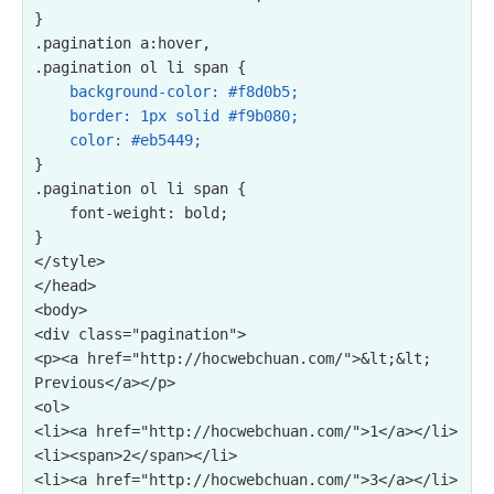
}

.pagination a:hover,

.pagination ol li span {

background-color: #f8d0b5;

    border: 1px solid #f9b080;

    color: #eb5449;
}

.pagination ol li span {

    font-weight: bold;

}

</style>

</head>

<body>

<div class="pagination">

<p><a href="http://hocwebchuan.com/">&lt;&lt; 
Previous</a></p>

<ol>

<li><a href="http://hocwebchuan.com/">1</a></li>

<li><span>2</span></li>

<li><a href="http://hocwebchuan.com/">3</a></li>
