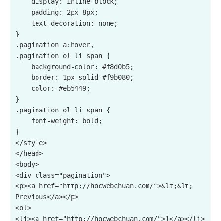
    display: inline-block;

    padding: 2px 8px;

    text-decoration: none;

}

.pagination a:hover,

.pagination ol li span {

    background-color: #f8d0b5;

    border: 1px solid #f9b080;

    color: #eb5449;

}

.pagination ol li span {

    font-weight: bold;

}

</style>

</head>

<body>

<div class="pagination">

<p><a href="http://hocwebchuan.com/">&lt;&lt; 
Previous</a></p>

<ol>

<li><a href="http://hocwebchuan.com/">1</a></li>
