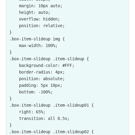
    margin: 10px auto;

    height: auto;

    overflow: hidden;

    position: relative;

}

.box-item-slideup img {

    max-width: 100%;

}

.box-item-slideup .item-slideup {

    background-color: #FFF;

    border-radius: 4px;

    position: absolute;

    padding: 5px 10px;

    bottom: -100%;

}

.box-item-slideup .item-slideup01 {

    right: 65%;

    transition: all 0.5s;

}

.box-item-slideup .item-slideup02 {
