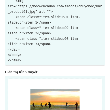
    <img 
src="https://hocwebchuan.com/images/chuyende/bnr
_product01.jpg" alt="">

    <span class="item-slideup01 item-
slideup">item 1</span>

    <span class="item-slideup02 item-
slideup">item 2</span>

    <span class="item-slideup03 item-
slideup">item 3</span>

</div>

</body>

Hiển thị trình duyệt: