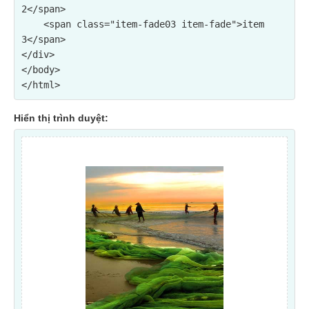
2</span>

    <span class="item-fade03 item-fade">item 
3</span>

</div>

</body>

Hiển thị trình duyệt: