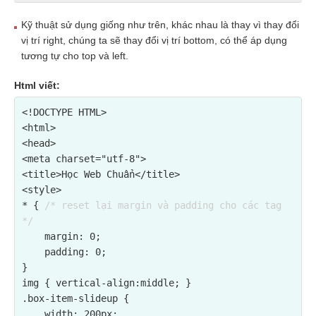
Kỹ thuật sử dụng giống như trên, khác nhau là thay vì thay đổi
vị trí right, chúng ta sẽ thay đổi vị trí bottom, có thể áp dụng
tương tự cho top và left.
Html viết:
<!DOCTYPE HTML>

<html>

<head>

<meta charset="utf-8">

<title>Học Web Chuẩn</title>

<style>

* { 
/* reset lại margin và padding cho các tag 
*/
    margin: 0;

    padding: 0;

}

img { vertical-align:middle; }

.box-item-slideup {

    width: 200px;
