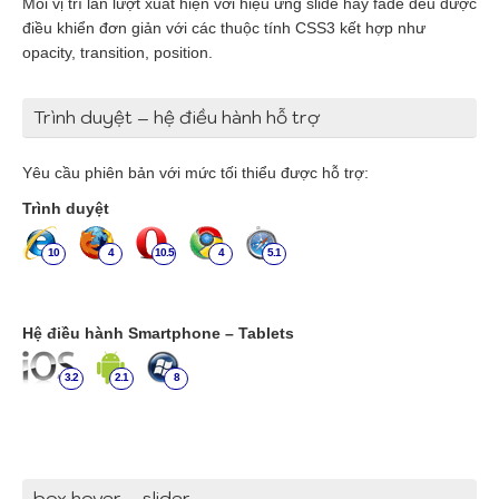
Mỗi vị trí lần lượt xuất hiện với hiệu ứng slide hay fade đều được
điều khiển đơn giản với các thuộc tính CSS3 kết hợp như
opacity, transition, position.
Trình duyệt – hệ điều hành hỗ trợ
Yêu cầu phiên bản với mức tối thiểu được hỗ trợ:
Trình duyệt
10
4
10.5
4
5.1
Hệ điều hành Smartphone – Tablets
3.2
2.1
8
box hover – slider