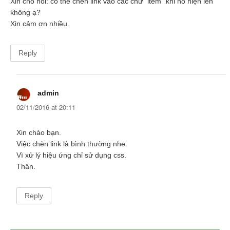
Xin cho hỏi: có thể chèn link vào các chữ “item” khi nó hiện lên
không ạ?
Xin cảm ơn nhiều.
Reply
admin
02/11/2016 at 20:11
Xin chào bạn.
Việc chèn link là bình thường nhe.
Vì xử lý hiệu ứng chỉ sử dụng css.
Thân.
Reply