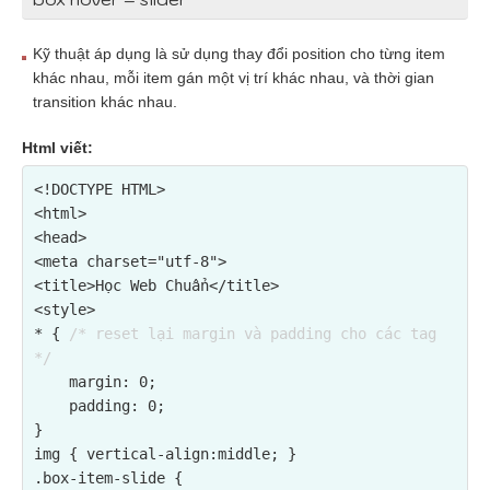
Kỹ thuật áp dụng là sử dụng thay đổi position cho từng item
khác nhau, mỗi item gán một vị trí khác nhau, và thời gian
transition khác nhau.
Html viết:
<!DOCTYPE HTML>

<html>

<head>

<meta charset="utf-8">

<title>Học Web Chuẩn</title>

<style>

* { 
/* reset lại margin và padding cho các tag 
*/
    margin: 0;

    padding: 0;

}

img { vertical-align:middle; }

.box-item-slide {
