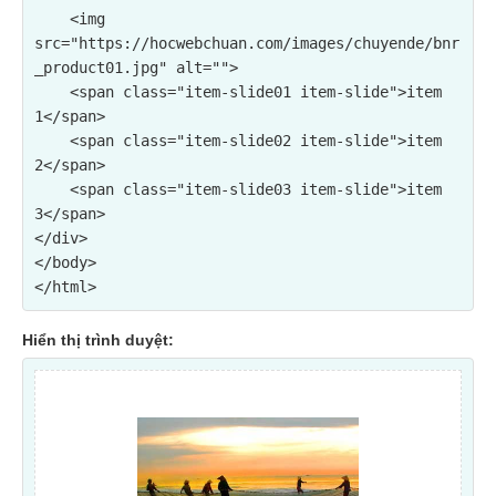
    <img 
src="https://hocwebchuan.com/images/chuyende/bnr
_product01.jpg" alt="">

    <span class="item-slide01 item-slide">item 
1</span>

    <span class="item-slide02 item-slide">item 
2</span>

    <span class="item-slide03 item-slide">item 
3</span>

</div>

</body>

Hiển thị trình duyệt: