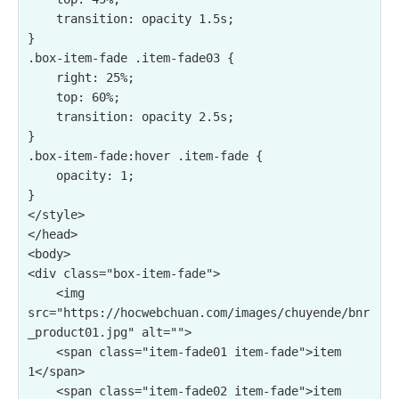
    transition: opacity 1.5s;

}

.box-item-fade .item-fade03 {

    right: 25%;

    top: 60%;

    transition: opacity 2.5s;

}

.box-item-fade:hover .item-fade {

    opacity: 1;

}

</style>

</head>

<body>

<div class="box-item-fade">

    <img 
src="https://hocwebchuan.com/images/chuyende/bnr
_product01.jpg" alt="">

    <span class="item-fade01 item-fade">item 
1</span>

    <span class="item-fade02 item-fade">item 