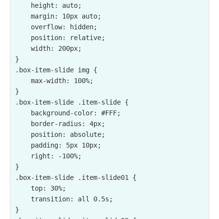
    height: auto;

    margin: 10px auto;

    overflow: hidden;

    position: relative;

    width: 200px;

}

.box-item-slide img {

    max-width: 100%;

}

.box-item-slide .item-slide {

    background-color: #FFF;

    border-radius: 4px;

    position: absolute;

    padding: 5px 10px;

    right: -100%;

}

.box-item-slide .item-slide01 {

    top: 30%;

    transition: all 0.5s;

}
