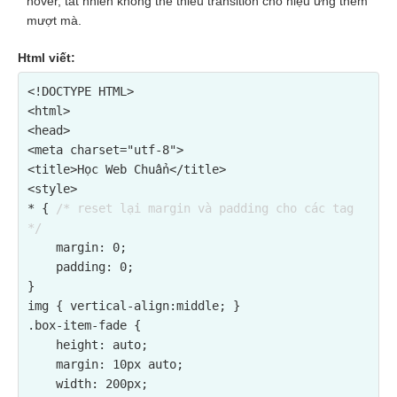
hover, tất nhiên không thể thiếu transition cho hiệu ứng thêm
mượt mà.
Html viết:
<!DOCTYPE HTML>

<html>

<head>

<meta charset="utf-8">

<title>Học Web Chuẩn</title>

<style>

* { 
/* reset lại margin và padding cho các tag 
*/
    margin: 0;

    padding: 0;

}

img { vertical-align:middle; }

.box-item-fade {

    height: auto;

    margin: 10px auto;

    width: 200px;
