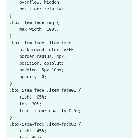
    overflow: hidden;

    position: relative;

}

.box-item-fade img {

    max-width: 100%;

}

.box-item-fade .item-fade {

    background-color: #FFF;

    border-radius: 4px;

    position: absolute;

    padding: 5px 10px;

    opacity: 0;

}

.box-item-fade .item-fade01 {

    right: 65%;

    top: 30%;

    transition: opacity 0.5s;

}

.box-item-fade .item-fade02 {

    right: 45%;

    top: 45%;
