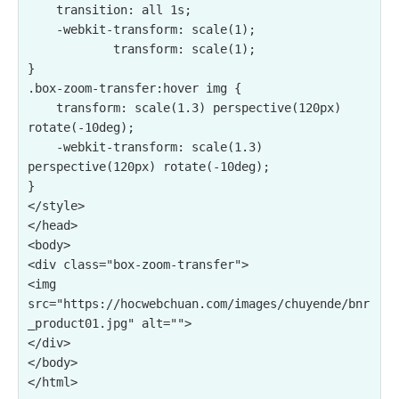
    transition: all 1s;

    -webkit-transform: scale(1);

            transform: scale(1);

}

.box-zoom-transfer:hover img {

    transform: scale(1.3) perspective(120px) 
rotate(-10deg);

    -webkit-transform: scale(1.3) 
perspective(120px) rotate(-10deg);

}

</style>

</head>

<body>

<div class="box-zoom-transfer">

<img 
src="https://hocwebchuan.com/images/chuyende/bnr
_product01.jpg" alt="">

</div>

</body>
