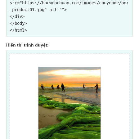
src="https://hocwebchuan.com/images/chuyende/bnr
_product01.jpg" alt="">

</div>

</body>

Hiển thị trình duyệt: