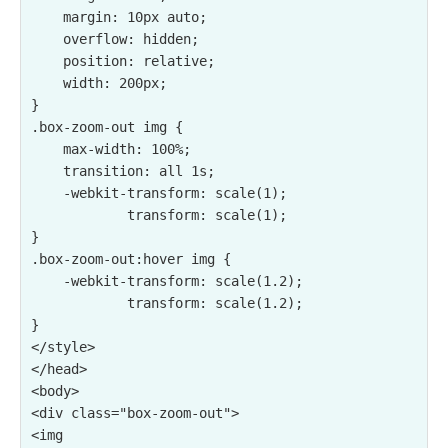
    margin: 10px auto;

    overflow: hidden;

    position: relative;

    width: 200px;

}

.box-zoom-out img {

    max-width: 100%;

    transition: all 1s;

    -webkit-transform: scale(1);

            transform: scale(1);

}

.box-zoom-out:hover img {

    -webkit-transform: scale(1.2);

            transform: scale(1.2);

}

</style>

</head>

<body>

<div class="box-zoom-out">

<img 