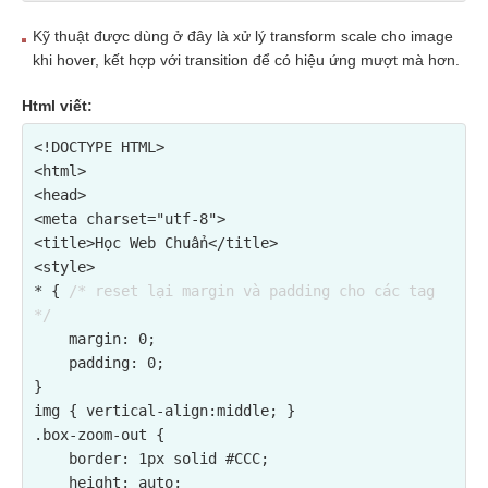
Kỹ thuật được dùng ở đây là xử lý transform scale cho image
khi hover, kết hợp với transition để có hiệu ứng mượt mà hơn.
Html viết:
<!DOCTYPE HTML>

<html>

<head>

<meta charset="utf-8">

<title>Học Web Chuẩn</title>

<style>

* { 
/* reset lại margin và padding cho các tag 
*/
    margin: 0;

    padding: 0;

}

img { vertical-align:middle; }

.box-zoom-out {

    border: 1px solid #CCC;

    height: auto;
