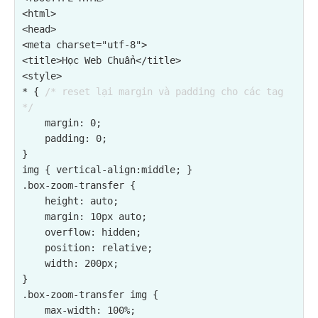
<html>

<head>

<meta charset="utf-8">

<title>Học Web Chuẩn</title>

<style>

* { 
/* reset lại margin và padding cho các tag 
*/
    margin: 0;

    padding: 0;

}

img { vertical-align:middle; }

.box-zoom-transfer {

    height: auto;

    margin: 10px auto;

    overflow: hidden;

    position: relative;

    width: 200px;

}

.box-zoom-transfer img {

    max-width: 100%;
