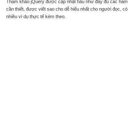
Tham khảo jQuery được cập nhật hầu như đầy đủ các hàm
cần thiết, được viết sao cho dễ hiểu nhất cho người đọc, có
nhiều ví dụ thực tế kèm theo.