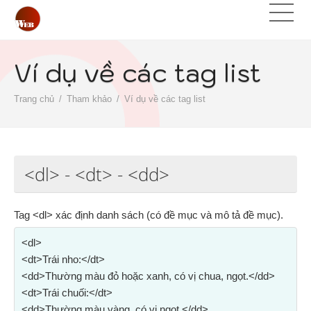
Ví dụ về các tag list
Trang chủ
Tham khảo
Ví dụ về các tag list
<dl>
-
<dt>
-
<dd>
Tag <dl> xác định danh sách (có đề mục và mô tả đề mục).
<dl>
<dt>Trái nho:</dt>
<dd>Thường màu đỏ hoặc xanh, có vị chua, ngọt.</dd>
<dt>Trái chuối:</dt>
<dd>Thường màu vàng, có vị ngọt.</dd>