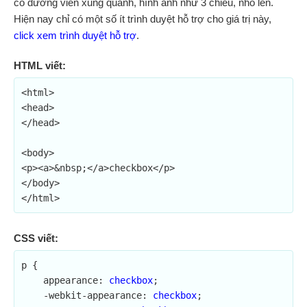
có đường viền xung quanh, hình ảnh như 3 chiều, nhô lên.
Hiện nay chỉ có một số ít trình duyệt hỗ trợ cho giá trị này,
click xem trình duyệt hỗ trợ
.
HTML viết:
<html>

<head>

</head>

<body>

<p><a>&nbsp;</a>checkbox</p>

</body>

</html>
CSS viết:
p {

    appearance: 
checkbox
;	

    -webkit-appearance: 
checkbox
;
