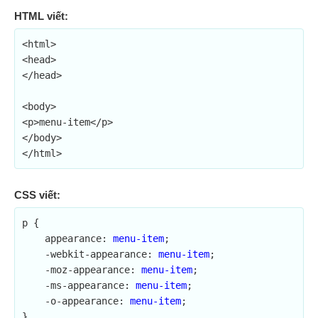
HTML viết:
<html>

<head>

</head>

<body>

<p>menu-item</p>

</body>

</html>
CSS viết:
p {

    appearance: 
menu-item
;	

    -webkit-appearance: 
menu-item
;

    -moz-appearance: 
menu-item
;

    -ms-appearance: 
menu-item
;

    -o-appearance: 
menu-item
;

}