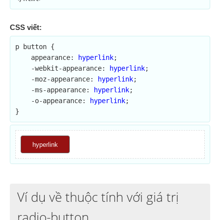
CSS viết:
p button {

    appearance: 
hyperlink
;	

    -webkit-appearance: 
hyperlink
;

    -moz-appearance: 
hyperlink
;

    -ms-appearance: 
hyperlink
;

    -o-appearance: 
hyperlink
;

}
hyperlink
Ví dụ về thuộc tính với giá trị
radio-button