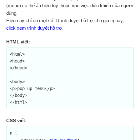
(menu) có thể ẩn hiện tùy thuộc vào việc điều khiển của người
dùng.
Hiện nay chỉ có một số ít trình duyệt hỗ trợ cho giá trị này,
click xem trình duyệt hỗ trợ
.
HTML viết:
<html>

<head>

</head>

<body>

<p>pop-up-menu</p>

</body>

</html>
CSS viết:
p {

    appearance: 
pop-up-menu
;	
