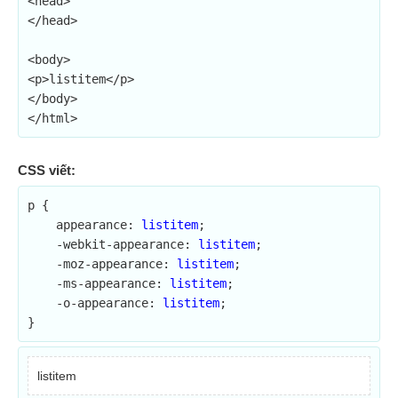
<head>

</head>

<body>

<p>listitem</p>

</body>

</html>
CSS viết:
p {

    appearance: 
listitem
;

    -webkit-appearance: 
listitem
;

    -moz-appearance: 
listitem
;

    -ms-appearance: 
listitem
;

    -o-appearance: 
listitem
;

}
listitem