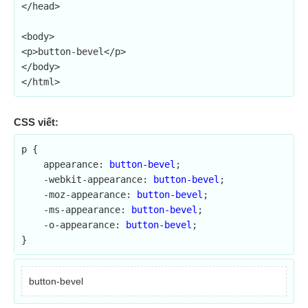
</head>

<body>

<p>button-bevel</p>

</body>

</html>
CSS viết:
p {

    appearance: 
button-bevel
;	

    -webkit-appearance: 
button-bevel
;

    -moz-appearance: 
button-bevel
;

    -ms-appearance: 
button-bevel
;

    -o-appearance: 
button-bevel
;

}
button-bevel