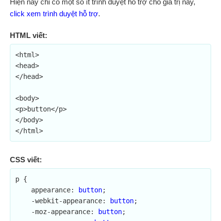
Hiện nay chỉ có một số ít trình duyệt hỗ trợ cho giá trị này,
click xem trình duyệt hỗ trợ
.
HTML viết:
<html>

<head>

</head>

<body>

<p>button</p>

</body>

</html>
CSS viết:
p {

    appearance: 
button
;	

    -webkit-appearance: 
button
;

    -moz-appearance: 
button
;
