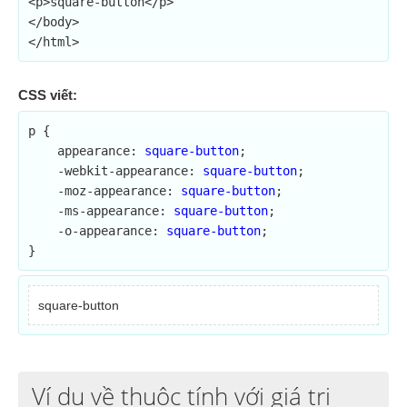
<p>square-button</p>

</body>

</html>
CSS viết:
p {

    appearance: 
square-button
;	

    -webkit-appearance: 
square-button
;

    -moz-appearance: 
square-button
;

    -ms-appearance: 
square-button
;

    -o-appearance: 
square-button
;

}
square-button
Ví dụ về thuộc tính với giá trị