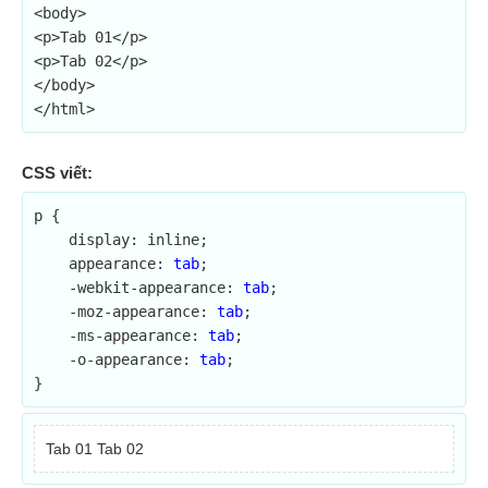
<body>

<p>Tab 01</p>

<p>Tab 02</p>

</body>

</html>
CSS viết:
p {

    display: inline;

    appearance: 
tab
;	

    -webkit-appearance: 
tab
;

    -moz-appearance: 
tab
;

    -ms-appearance: 
tab
;

    -o-appearance: 
tab
;

}
Tab 01
Tab 02