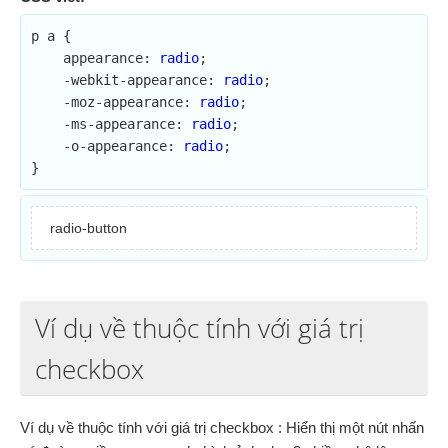
p a {

    appearance: 
radio
;	

    -webkit-appearance: 
radio
;

    -moz-appearance: 
radio
;

    -ms-appearance: 
radio
;

    -o-appearance: 
radio
;

}
radio-button
Ví dụ về thuộc tính với giá trị
checkbox
Ví dụ về thuộc tính với giá trị checkbox : Hiển thị một nút nhấn