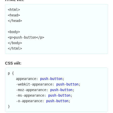
<html>

<head>

</head>

<body>

<p>push-button</p>

</body>

</html>
CSS viết:
p {

    appearance: 
push-button
;	

    -webkit-appearance: 
push-button
;

    -moz-appearance: 
push-button
;

    -ms-appearance: 
push-button
;

    -o-appearance: 
push-button
;

}