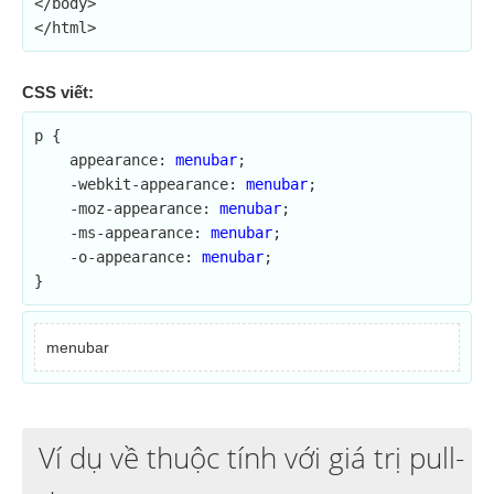
</body>

</html>
CSS viết:
p {

    appearance: 
menubar
;	

    -webkit-appearance: 
menubar
;

    -moz-appearance: 
menubar
;

    -ms-appearance: 
menubar
;

    -o-appearance: 
menubar
;

}
menubar
Ví dụ về thuộc tính với giá trị pull-