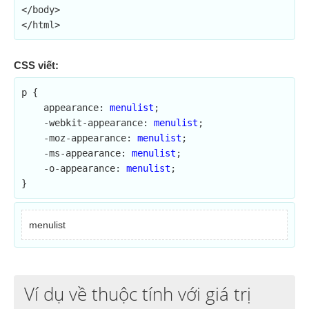
</body>

</html>
CSS viết:
p {

    appearance: 
menulist
;	

    -webkit-appearance: 
menulist
;

    -moz-appearance: 
menulist
;

    -ms-appearance: 
menulist
;

    -o-appearance: 
menulist
;

}
menulist
Ví dụ về thuộc tính với giá trị