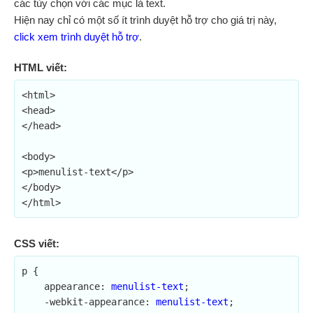
các tùy chọn với các mục là text.
Hiện nay chỉ có một số ít trình duyệt hỗ trợ cho giá trị này,
click xem trình duyệt hỗ trợ
.
HTML viết:
<html>

<head>

</head>

<body>

<p>menulist-text</p>

</body>

</html>
CSS viết:
p {

    appearance: 
menulist-text
;	

    -webkit-appearance: 
menulist-text
;
