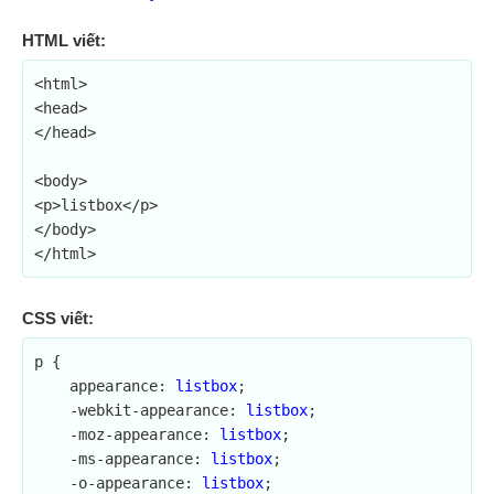
HTML viết:
<html>

<head>

</head>

<body>

<p>listbox</p>

</body>

</html>
CSS viết:
p {

    appearance: 
listbox
;	

    -webkit-appearance: 
listbox
;

    -moz-appearance: 
listbox
;

    -ms-appearance: 
listbox
;

    -o-appearance: 
listbox
;
