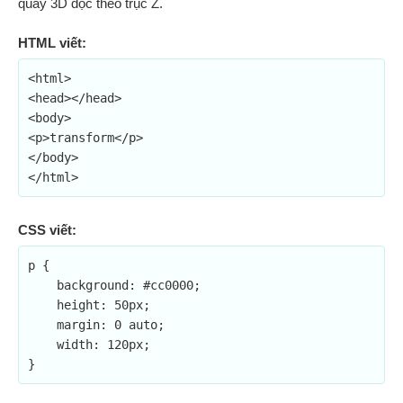
quay 3D dọc theo trục Z.
HTML viết:
<html>

<head></head>

<body>

<p>transform</p>

</body>

</html>
CSS viết:
p {

    background: #cc0000;

    height: 50px;

    margin: 0 auto;

    width: 120px;

}