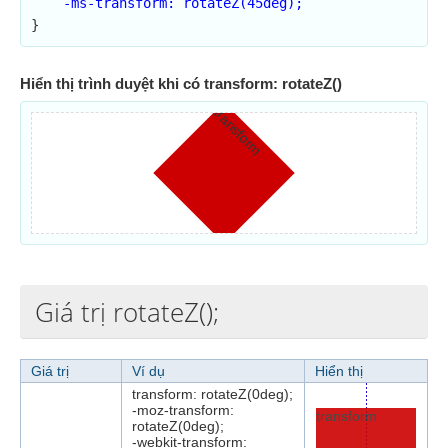
    -ms-transform: rotateZ(45deg);

}
Hiển thị trình duyệt khi có transform: rotateZ()
transform
Giá trị rotateZ();
Giá trị
Ví dụ
Hiển thị
transform: rotateZ(0deg);
-moz-transform:
transform
rotateZ(0deg);
-webkit-transform: