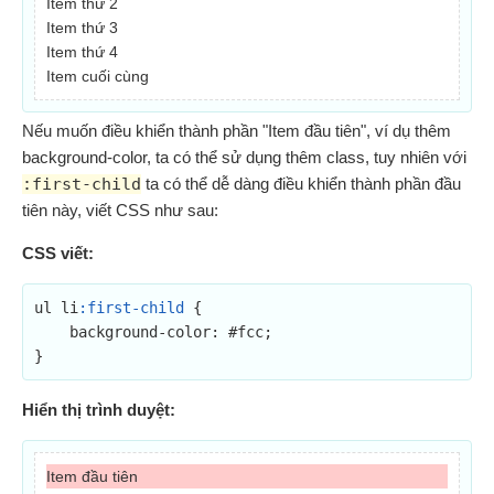
Item thứ 2
Item thứ 3
Item thứ 4
Item cuối cùng
Nếu muốn điều khiển thành phần "Item đầu tiên", ví dụ thêm
background-color, ta có thể sử dụng thêm class, tuy nhiên với
:first-child
ta có thể dễ dàng điều khiển thành phần đầu
tiên này, viết CSS như sau:
CSS viết:
ul li
:first-child
 {

    background-color: #fcc;

}
Hiển thị trình duyệt:
Item đầu tiên