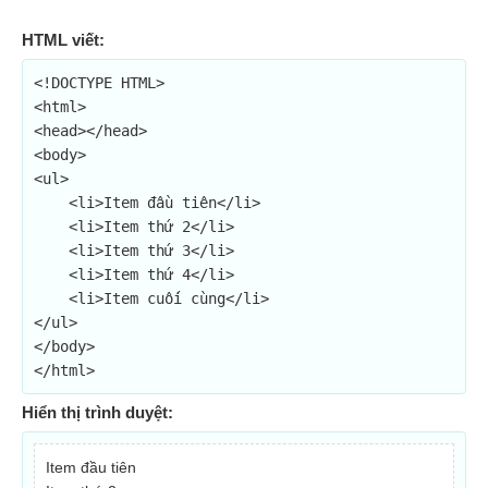
HTML viết:
<!DOCTYPE HTML>

<html>

<head></head>

<body>

<ul>

    <li>Item đầu tiên</li>

    <li>Item thứ 2</li>

    <li>Item thứ 3</li>

    <li>Item thứ 4</li>

    <li>Item cuối cùng</li>

</ul>

</body>

</html>
Hiển thị trình duyệt:
Item đầu tiên