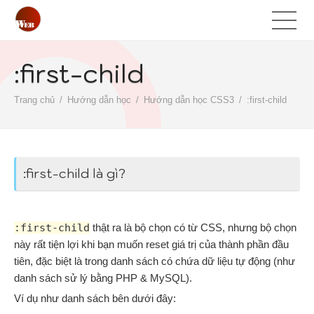
:first-child
Trang chủ
Hướng dẫn học
Hướng dẫn học CSS3
:first-child
:first-child là gì?
:first-child
thật ra là bộ chọn có từ CSS, nhưng bộ chọn
này rất tiện lợi khi bạn muốn reset giá trị của thành phần đầu
tiên, đặc biệt là trong danh sách có chứa dữ liệu tự động (như
danh sách sử lý bằng PHP & MySQL).
Ví dụ như danh sách bên dưới đây: