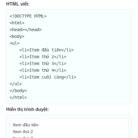
HTML viết:
<!DOCTYPE HTML>

<html>

<head></head>

<body>

<ul>

    <li>Item đầu tiên</li>

    <li>Item thứ 2</li>

    <li>Item thứ 3</li>

    <li>Item thứ 4</li>

    <li>Item cuối cùng</li>

</ul>

</body>

</html>
Hiển thị trình duyệt:
Item đầu tiên
Item thứ 2