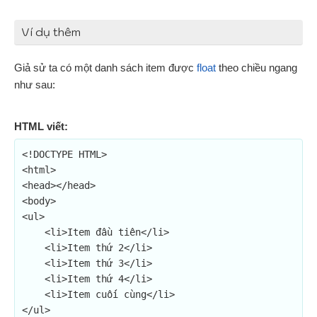
Ví dụ thêm
Giả sử ta có một danh sách item được
float
theo chiều ngang
như sau:
HTML viết:
<!DOCTYPE HTML>

<html>

<head></head>

<body>

<ul>

    <li>Item đầu tiên</li>

    <li>Item thứ 2</li>

    <li>Item thứ 3</li>

    <li>Item thứ 4</li>

    <li>Item cuối cùng</li>

</ul>
