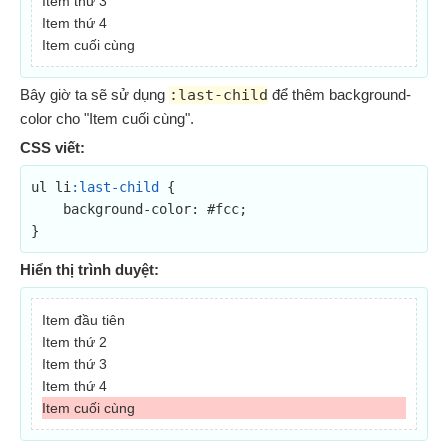
Item thứ 3
Item thứ 4
Item cuối cùng
Bây giờ ta sẽ sử dụng
:last-child
để thêm background-
color cho "Item cuối cùng".
CSS viết:
ul li
:last-child
 {

    background-color: #fcc;

}
Hiển thị trình duyệt:
Item đầu tiên
Item thứ 2
Item thứ 3
Item thứ 4
Item cuối cùng