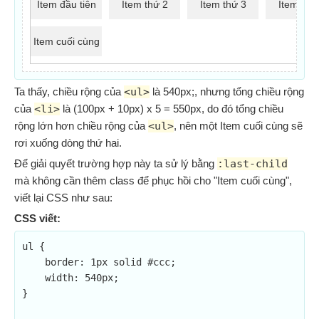
Item đầu tiên
Item thứ 2
Item thứ 3
Item thứ
Item cuối cùng
Ta thấy, chiều rộng của
<ul>
là 540px;, nhưng tổng chiều rộng
của
<li>
là (100px + 10px) x 5 = 550px, do đó tổng chiều
rộng lớn hơn chiều rộng của
<ul>
, nên một Item cuối cùng sẽ
rơi xuống dòng thứ hai.
Để giải quyết trường hợp này ta sử lý bằng
:last-child
mà không cần thêm class để phục hồi cho "Item cuối cùng",
viết lại CSS như sau:
CSS viết:
ul {

    border: 1px solid #ccc;

    width: 540px;

}
