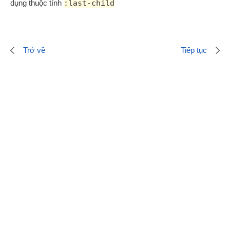
dụng thuộc tính
:last-child
Trở về
Tiếp tục