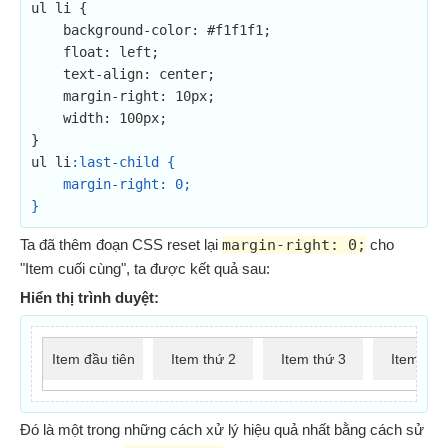
ul li {

    background-color: #f1f1f1;

    float: left;

    text-align: center;

    margin-right: 10px;

    width: 100px;

}

ul li
:last-child {

    margin-right: 0;

}
Ta đã thêm đoạn CSS reset lại
margin-right: 0;
cho
"Item cuối cùng", ta được kết quả sau:
Hiển thị trình duyệt:
Item đầu tiên
Item thứ 2
Item thứ 3
Item thứ
Đó là một trong những cách xử lý hiệu quả nhất bằng cách sử