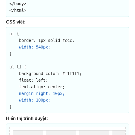
</body>

</html>
CSS viết:
ul {

    border: 1px solid #ccc;

width: 540px;
}

ul li {

    background-color: #f1f1f1;

    float: left;

    text-align: center;

margin-right: 10px;

    width: 100px;
}
Hiển thị trình duyệt: