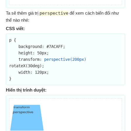
Ta sẽ thêm giá trị
perspective
để xem cách biến đổi như
thế nào nhé:
CSS viết:
p {

    background: #7ACAFF;

    height: 50px;

    transform: 
perspective(200px)
rotateX(30deg);

    width: 120px;

}
Hiển thị trình duyệt:
transform
perspective