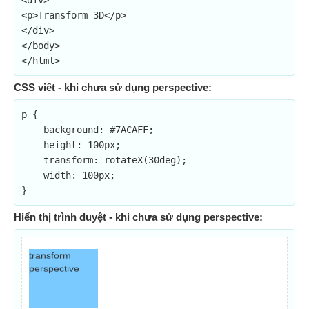
<div>

<p>Transform 3D</p>

</div>

</body>

</html>
CSS viết - khi chưa sử dụng perspective:
p {

    background: #7ACAFF;

    height: 100px;

    transform: rotateX(30deg);

    width: 100px;

}
Hiển thị trình duyệt - khi chưa sử dụng perspective:
transform
perspective