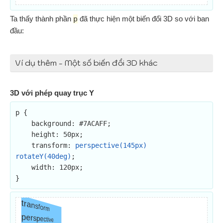
Ta thấy thành phần
p
đã thực hiện một biến đổi 3D so với ban
đầu:
Ví dụ thêm - Một số biến đổi 3D khác
3D với phép quay trục Y
p {

    background: #7ACAFF;

    height: 50px;

    transform: 
perspective(145px) 
rotateY(40deg)
;

    width: 120px;

}
tra
n
sform
perspective