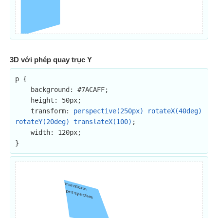
3D với phép quay trục Y
p {

    background: #7ACAFF;

    height: 50px;

    transform: 
perspective(250px) rotateX(40deg) 
rotateY(20deg) translateX(100)
;

    width: 120px;

}
transform
perspective