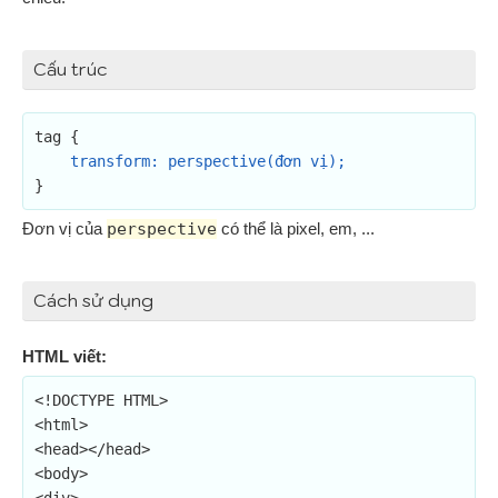
Cấu trúc
tag {

transform: perspective(đơn vị);
}
Đơn vị của
perspective
có thể là pixel, em, ...
Cách sử dụng
HTML viết:
<!DOCTYPE HTML>

<html>

<head></head>

<body>
