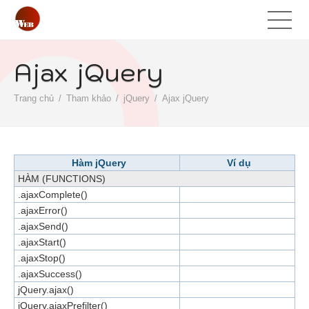
Ajax jQuery
Trang chủ
Tham khảo
jQuery
Ajax jQuery
Hàm jQuery
Ví dụ
HÀM (FUNCTIONS)
.ajaxComplete()
.ajaxError()
.ajaxSend()
.ajaxStart()
.ajaxStop()
.ajaxSuccess()
jQuery.ajax()
jQuery.ajaxPrefilter()