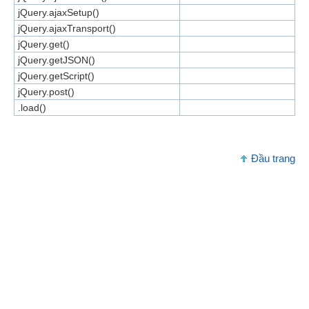
jQuery.ajaxSetup()
jQuery.ajaxTransport()
jQuery.get()
jQuery.getJSON()
jQuery.getScript()
jQuery.post()
.load()
Đầu trang