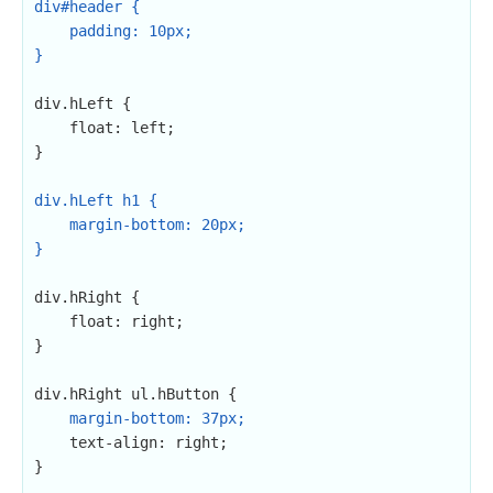
div#header {

    padding: 10px;

}
div.hLeft {

    float: left;

}

div.hLeft h1 {

    margin-bottom: 20px;

}
div.hRight {

    float: right;

}

div.hRight ul.hButton {

margin-bottom: 37px;
    text-align: right;

}
