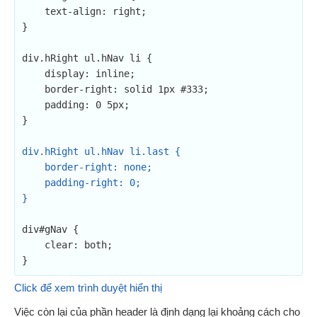
    text-align: right;

}

div.hRight ul.hNav li {

    display: inline;

    border-right: solid 1px #333;

    padding: 0 5px;

}

div.hRight ul.hNav li.last {

    border-right: none;

    padding-right: 0;

}
div#gNav {

    clear: both;

Click để xem trình duyệt hiển thị
Việc còn lại của phần header là định dạng lại khoảng cách cho