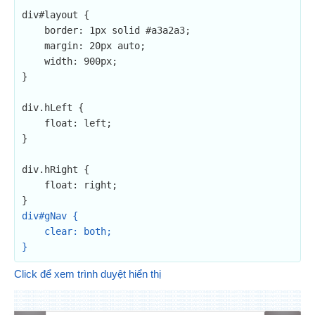
div#layout {

    border: 1px solid #a3a2a3;

    margin: 20px auto;

    width: 900px;

}

div.hLeft {

    float: left;

}

div.hRight {

    float: right;

div#gNav {

    clear: both;

Click để xem trình duyệt hiển thị