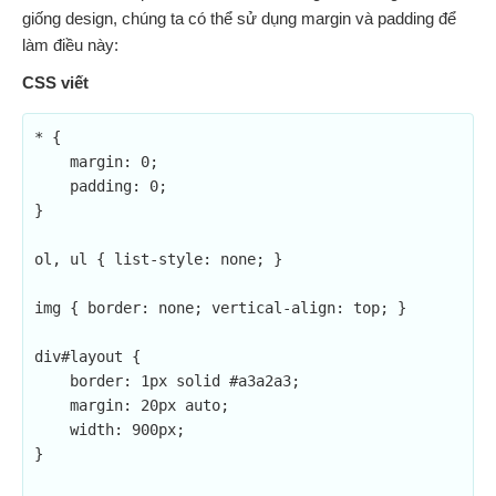
giống design, chúng ta có thể sử dụng margin và padding để
làm điều này:
CSS viết
* {

    margin: 0;

    padding: 0;

}

ol, ul { list-style: none; }

img { border: none; vertical-align: top; }

div#layout {

    border: 1px solid #a3a2a3;

    margin: 20px auto;

    width: 900px;

}
