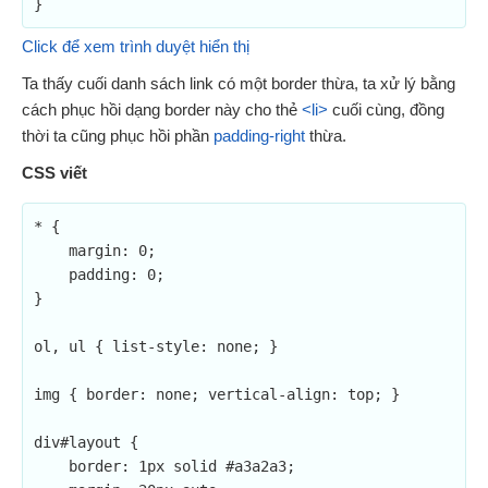
Click để xem trình duyệt hiển thị
Ta thấy cuối danh sách link có một border thừa, ta xử lý bằng
cách phục hồi dạng border này cho thẻ
<li>
cuối cùng, đồng
thời ta cũng phục hồi phần
padding-right
thừa.
CSS viết
* {

    margin: 0;

    padding: 0;

}

ol, ul { list-style: none; }

img { border: none; vertical-align: top; }

div#layout {

    border: 1px solid #a3a2a3;
