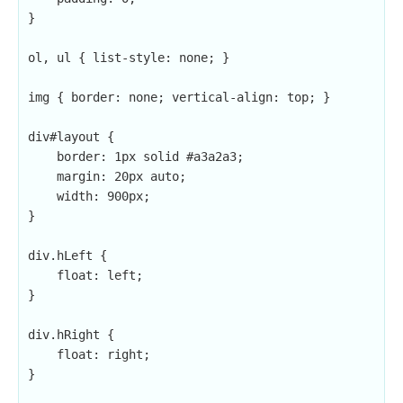
}

ol, ul { list-style: none; }

img { border: none; vertical-align: top; }

div#layout {

    border: 1px solid #a3a2a3;

    margin: 20px auto;

    width: 900px;

}

div.hLeft {

    float: left;

}

div.hRight {

    float: right;

}
