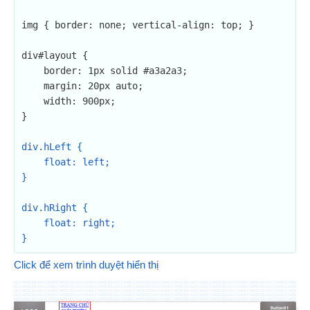
img { border: none; vertical-align: top; }

div#layout {

    border: 1px solid #a3a2a3;

    margin: 20px auto;

    width: 900px;

}

div.hLeft {

    float: left;

}

div.hRight {

    float: right;

}
Click để xem trình duyệt hiển thị