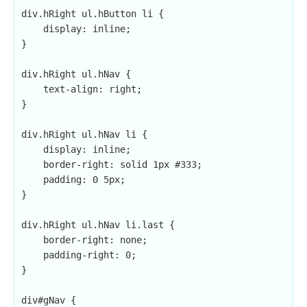
div.hRight ul.hButton li {

    display: inline;

}

div.hRight ul.hNav {

    text-align: right;

}

div.hRight ul.hNav li {

    display: inline;

    border-right: solid 1px #333;

    padding: 0 5px;

}

div.hRight ul.hNav li.last {

    border-right: none;

    padding-right: 0;

}

div#gNav {
