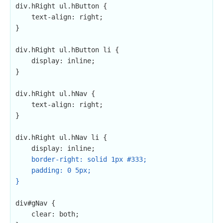
div.hRight ul.hButton {

    text-align: right;

}

div.hRight ul.hButton li {

    display: inline;

}

div.hRight ul.hNav {

    text-align: right;

}

div.hRight ul.hNav li {

    display: inline;

border-right: solid 1px #333;

    padding: 0 5px;

}
div#gNav {

    clear: both;
