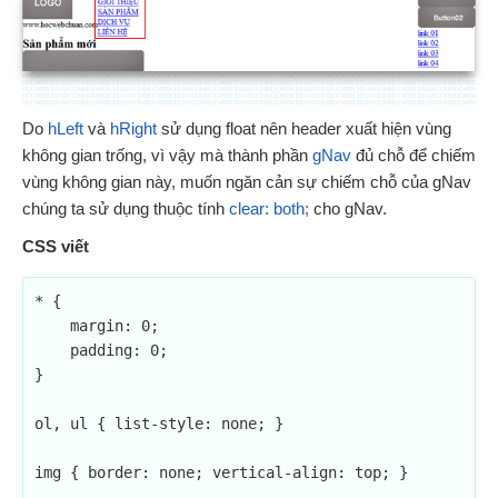
Do
hLeft
và
hRight
sử dụng float nên header xuất hiện vùng
không gian trống, vì vậy mà thành phần
gNav
đủ chỗ để chiếm
vùng không gian này, muốn ngăn cản sự chiếm chỗ của gNav
chúng ta sử dụng thuộc tính
clear: both;
cho gNav.
CSS viết
* {

    margin: 0;

    padding: 0;

}

ol, ul { list-style: none; }

img { border: none; vertical-align: top; }
