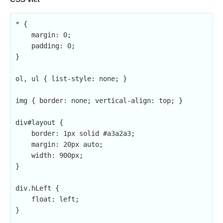
* {

    margin: 0;

    padding: 0;

}

ol, ul { list-style: none; }

img { border: none; vertical-align: top; }

div#layout {

    border: 1px solid #a3a2a3;

    margin: 20px auto;

    width: 900px;

}

div.hLeft {

    float: left;

}
