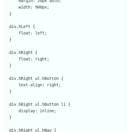
    margin: 20px auto;

    width: 900px;

}

div.hLeft {

    float: left;

}

div.hRight {

    float: right;

}

div.hRight ul.hButton {

    text-align: right;

}

div.hRight ul.hButton li {

    display: inline;

}

div.hRight ul.hNav {
