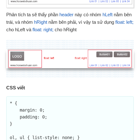
Phân tích ta sẽ thấy phần
header
này có nhóm
hLeft
nằm bên
trái, và nhóm
hRight
nằm bên phải, vì vậy ta sử dụng
float: left;
cho hLeft và
float: right;
cho hRight
CSS viết
* {

    margin: 0;

    padding: 0;

}

ol, ul { list-style: none; }
