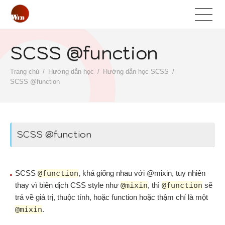
SCSS @function
Trang chủ
Hướng dẫn học
Hướng dẫn học SCSS
SCSS @function
SCSS @function
SCSS
@function
, khá giống nhau với @mixin, tuy nhiên
thay vì biên dịch CSS style như
@mixin
, thì
@function
sẽ
trả về giá trị, thuộc tính, hoặc function hoặc thậm chí là một
@mixin
.