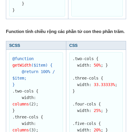
    }

}
Function tính chiều rộng các phần tử con theo phần trăm.
SCSS
CSS
@function 
.two-cols {

getWidth
($item) {

  width: 
50%
; }

    @return 100% / 
$item;

.three-cols {

}
  width: 
33.33333%
; 
.two-cols {

}

    width: 
columns
(2);

.four-cols {

}

  width: 
25%
; }

.three-cols {

    width: 
.five-cols {

columns
(3);

  width: 
20%