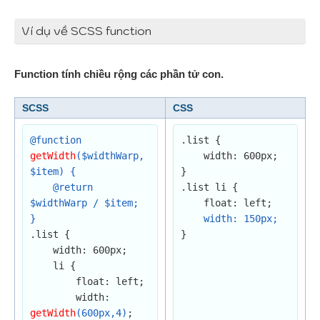
Ví dụ về SCSS function
Function tính chiều rộng các phần tử con.
SCSS
CSS
@function 
.list {

getWidth
($widthWarp, 
    width: 600px;

$item) {

}

    @return 
.list li {

$widthWarp / $item;

    float: left;

}
width: 150px;
.list {

}
    width: 600px;

    li {

        float: left;

        width: 
getWidth
(600px,4)
;
