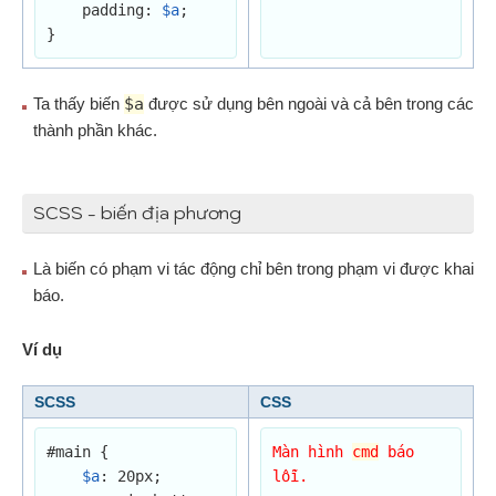
    padding: 
$a
;

}
Ta thấy biến
$a
được sử dụng bên ngoài và cả bên trong các
thành phần khác.
SCSS - biến địa phương
Là biến có phạm vi tác động chỉ bên trong phạm vi được khai
báo.
Ví dụ
SCSS
CSS
#main {

Màn hình 
cmd
 báo 
$a
: 20px;

lỗi.