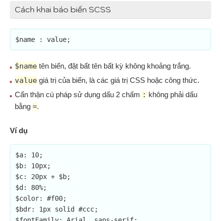
Cách khai báo biến SCSS
$name : value;
$name
tên biến, đặt bất tên bất kỳ không khoảng trắng.
value
giá trị của biến, là các giá trị CSS hoặc công thức.
Cẩn thận cú pháp sử dụng dấu 2 chấm
:
không phải dấu
bằng
=
.
Ví dụ
$a: 10;

$b: 10px;

$c: 20px + $b;

$d: 80%;

$color: #f00;

$bdr: 1px solid #ccc;
