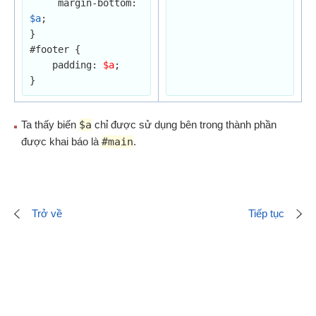
     margin-bottom: 
$a
;

}

#footer {

    padding: 
$a
;

}
Ta thấy biến
$a
chỉ được sử dụng bên trong thành phần
được khai báo là
#main
.
Trở về
Tiếp tục