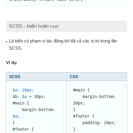
SCSS - biến toàn cục
Là biến có phạm vi tác động tới tất cả các vị trí trong file
SCSS.
Ví dụ
SCSS
CSS
$a: 20px;
#main {

$b: 
$a
 + 30px;

    margin-bottom: 
#main {

20px;

    margin-bottom: 
}

$a
;

#footer {

}

    padding: 20px;

#footer {

}