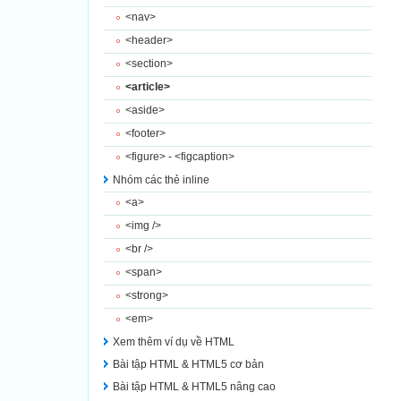
<nav>
<header>
<section>
<article>
<aside>
<footer>
<figure> - <figcaption>
Nhóm các thẻ inline
<a>
<img />
<br />
<span>
<strong>
<em>
Xem thêm ví dụ về HTML
Bài tập HTML & HTML5 cơ bản
Bài tập HTML & HTML5 nâng cao