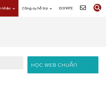
m khảo
Công cụ hỗ trợ
DONATE
HỌC WEB CHUẨN