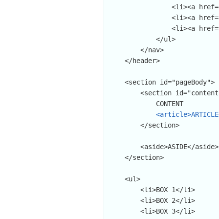
                <li><a href="#">Giới thiệu<a></li>

                <li><a href="#">Sản phẩm<a></li>

                <li><a href="#">Liên hệ<a></li>

            </ul>

        </nav>

    </header>

    <section id="pageBody">

        <section id="content">

            CONTENT

<article>ARTICLE
        </section>

        <aside>ASIDE</aside>

    </section>

    <ul>

        <li>BOX 1</li>

        <li>BOX 2</li>

        <li>BOX 3</li>
