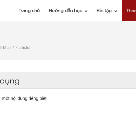
Trang chủ
Hướng dẫn học
Bài tập
Tha
HTML5
<article>
 dụng
, một nội dung riêng biệt.