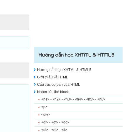
Hướng dẫn học XHTML & HTML5
Hướng dẫn học XHTML & HTML5
Giới thiệu về HTML
Cấu trúc cơ bản của HTML
Nhóm các thẻ block
<h1> - <h2> - <h3> - <h4> - <h5> - <h6>
<p>
<div>
<dl> - <dt> - <dd>
<ul> - <ol> - <li>