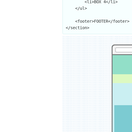
        <li>BOX 4</li>

    </ul>

    <footer>FOOTER</footer>

</section>