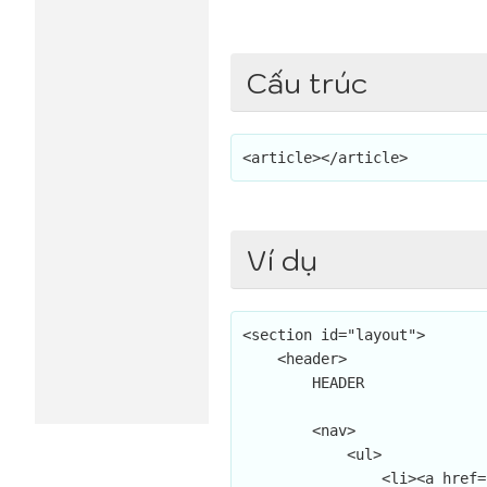
Cấu trúc
<article></article>
Ví dụ
<section id="layout">

    <header>

        HEADER

        <nav>

            <ul>

                <li><a href="#">Trang chủ<a></li>
