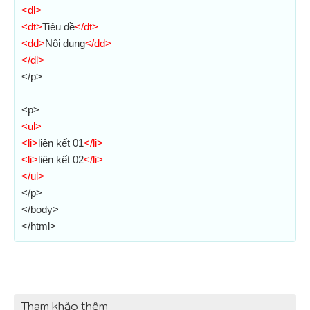
<dl>
<dt>
Tiêu đề
</dt>
<dd>
Nội dung
</dd>
</dl>
</p>
<p>
<ul>
<li>
liên kết 01
</li>
<li>
liên kết 02
</li>
</ul>
</p>
</body>
</html>
Tham khảo thêm