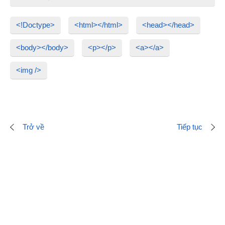
<!Doctype>
<html></html>
<head></head>
<body></body>
<p></p>
<a></a>
<img />
Trở về
Tiếp tục