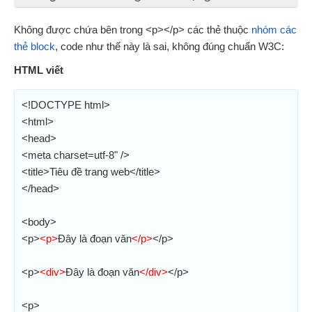
Không được chứa bên trong <p></p> các thẻ thuộc
nhóm các
thẻ block
, code như thế này là sai, không đúng chuẩn W3C:
HTML viết
<!DOCTYPE html>
<html>
<head>
<meta charset=utf-8" />
<title>Tiêu đề trang web</title>
</head>
<body>
<p>
<p>
Đây là đoạn văn
</p>
</p>
<p>
<div>
Đây là đoạn văn
</div>
</p>
<p>