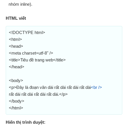
nhóm inline).
HTML viết
<!DOCTYPE html>
<html>
<head>
<meta charset=utf-8" />
<title>Tiêu đề trang web</title>
</head>
<body>
<p>Đây là đoạn văn dài rất dài rất dài rất dài
<br />
rất dài rất dài rất dài rất dài.</p>
</body>
</html>
Hiển thị trình duyệt: