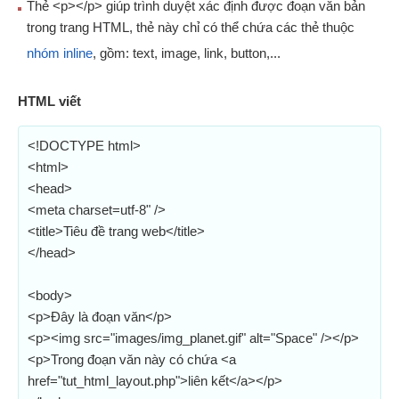
Thẻ <p></p> giúp trình duyệt xác định được đoạn văn bản
trong trang HTML, thẻ này chỉ có thể chứa các thẻ thuộc
nhóm inline
, gồm: text, image, link, button,...
HTML viết
<!DOCTYPE html>
<html>
<head>
<meta charset=utf-8" />
<title>Tiêu đề trang web</title>
</head>
<body>
<p>Đây là đoạn văn</p>
<p><img src="images/img_planet.gif" alt="Space" /></p>
<p>Trong đoạn văn này có chứa <a
href="tut_html_layout.php">liên kết</a></p>