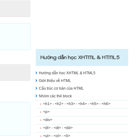
Hướng dẫn học XHTML & HTML5
Hướng dẫn học XHTML & HTML5
Giới thiệu về HTML
Cấu trúc cơ bản của HTML
Nhóm các thẻ block
<h1> - <h2> - <h3> - <h4> - <h5> - <h6>
<p>
<div>
<dl> - <dt> - <dd>
<ul> - <ol> - <li>