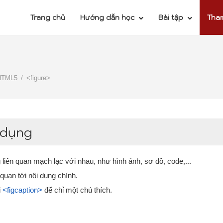
Trang chủ
Hướng dẫn học
Bài tập
Tha
HTML5
<figure>
 dụng
 liên quan mạch lạc với nhau, như hình ảnh, sơ đồ, code,...
 quan tới nội dung chính.
i
<figcaption>
để chỉ một chú thích.