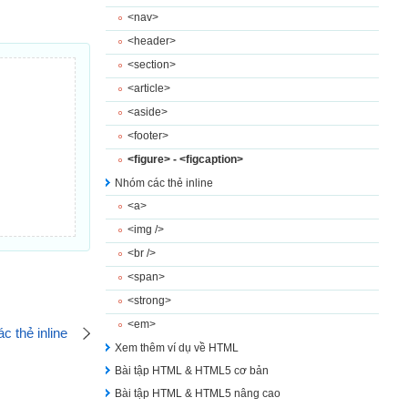
<nav>
<header>
<section>
<article>
<aside>
<footer>
<figure> - <figcaption>
Nhóm các thẻ inline
<a>
<img />
<br />
<span>
<strong>
<em>
 thẻ inline
Xem thêm ví dụ về HTML
Bài tập HTML & HTML5 cơ bản
Bài tập HTML & HTML5 nâng cao