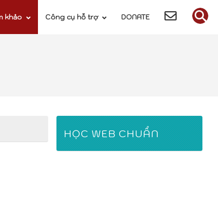
m khảo
Công cụ hỗ trợ
DONATE
HỌC WEB CHUẨN