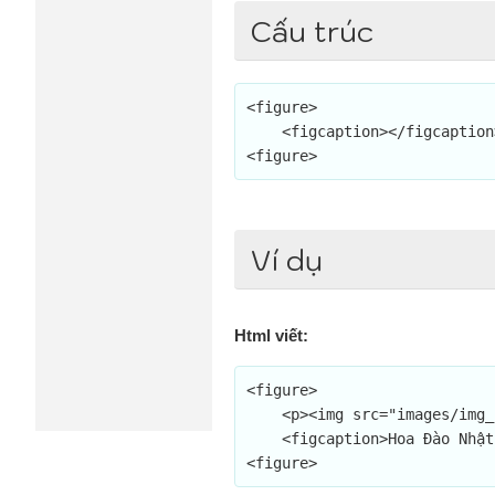
Cấu trúc
<figure>

    <figcaption></figcaption>

<figure>
Ví dụ
Html viết:
<figure>

    <p><img src="images/img_sakura.jpg" alt="Sakura" /></p>

    <figcaption>Hoa Đào Nhật Bản</figcaption>

<figure>