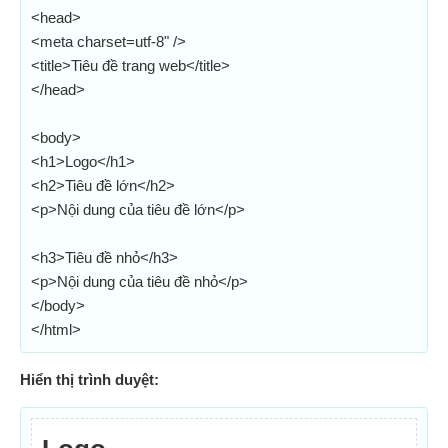
<head>
<meta charset=utf-8" />
<title>Tiêu đề trang web</title>
</head>
<body>
<h1>Logo</h1>
<h2>Tiêu đề lớn</h2>
<p>Nội dung của tiêu đề lớn</p>
<h3>Tiêu đề nhỏ</h3>
<p>Nội dung của tiêu đề nhỏ</p>
</body>
</html>
Hiển thị trình duyệt: