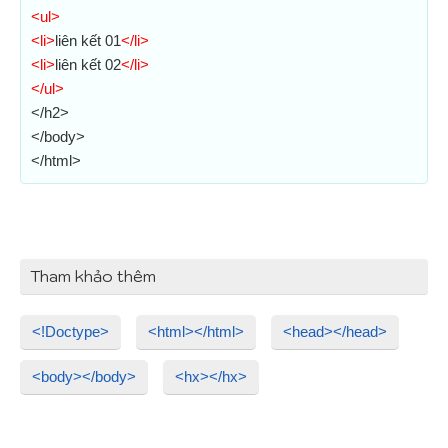
<ul>
<li>
liên kết 01
</li>
<li>
liên kết 02
</li>
</ul>
</h2>
</body>
</html>
Tham khảo thêm
<!Doctype>
<html></html>
<head></head>
<body></body>
<hx></hx>