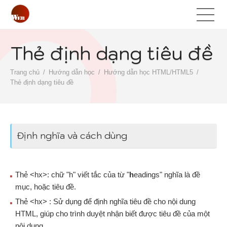
Thẻ định dạng tiêu đề
Trang chủ
Hướng dẫn học
Hướng dẫn học HTML/HTML5
Thẻ định dạng tiêu đề
Định nghĩa và cách dùng
Thẻ <hx>: chữ "h" viết tắc của từ "
h
eadings" nghĩa là đề
mục, hoặc tiêu đề.
Thẻ <hx> : Sử dụng để định nghĩa tiêu đề cho nội dung
HTML, giúp cho trình duyệt nhận biết được tiêu đề của một
nội dung.