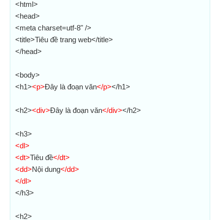
<html>
<head>
<meta charset=utf-8" />
<title>Tiêu đề trang web</title>
</head>
<body>
<h1>
<p>
Đây là đoạn văn
</p>
</h1>
<h2>
<div>
Đây là đoạn văn
</div>
</h2>
<h3>
<dl>
<dt>
Tiêu đề
</dt>
<dd>
Nội dung
</dd>
</dl>
</h3>
<h2>