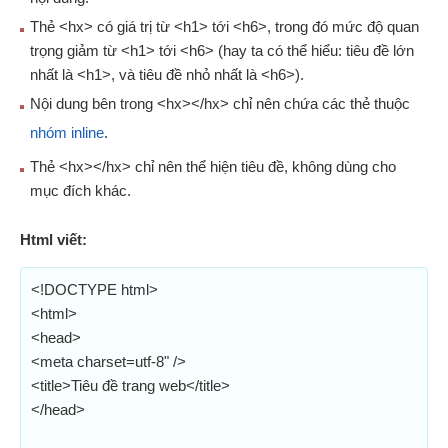
Thẻ <hx> có giá trị từ <h1> tới <h6>, trong đó mức độ quan
trọng giảm từ <h1> tới <h6> (hay ta có thể hiểu: tiêu đề lớn
nhất là <h1>, và tiêu đề nhỏ nhất là <h6>).
Nội dung bên trong <hx></hx> chỉ nên chứa các thẻ thuộc
nhóm inline
.
Thẻ <hx></hx> chỉ nên thể hiện tiêu đề, không dùng cho
mục đích khác.
Html viết:
<!DOCTYPE html>
<html>
<head>
<meta charset=utf-8" />
<title>Tiêu đề trang web</title>
</head>