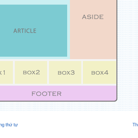
ng thứ tự
Th