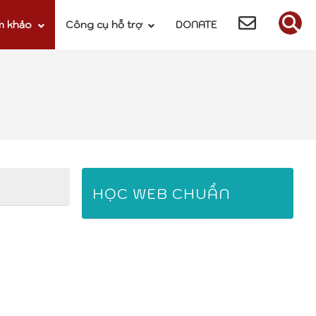
m khảo
Công cụ hỗ trợ
DONATE
HỌC WEB CHUẨN