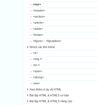
<nav>
<header>
<section>
<article>
<aside>
<footer>
<figure> - <figcaption>
Nhóm các thẻ inline
<a>
<img />
<br />
<span>
<strong>
<em>
Xem thêm ví dụ về HTML
Bài tập HTML & HTML5 cơ bản
Bài tập HTML & HTML5 nâng cao