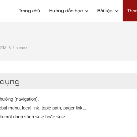
Trang chủ
Hướng dẫn học
Bài tập
Tha
HTML5
<nav>
 dụng
 hướng (navigation).
 menu, local link, topic path, pager link,...
là một danh sách <ul> hoặc <ol>.