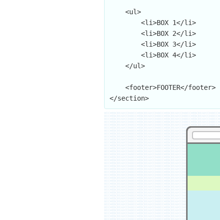
    <ul>

        <li>BOX 1</li>

        <li>BOX 2</li>

        <li>BOX 3</li>

        <li>BOX 4</li>

    </ul>

    <footer>FOOTER</footer>

</section>