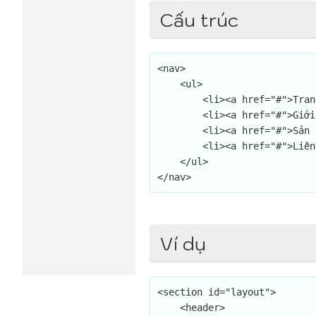
Cấu trúc
<nav>

    <ul>

        <li><a href="#">Trang chủ<a></li>

        <li><a href="#">Giới thiệu<a></li>

        <li><a href="#">Sản phẩm<a></li>

        <li><a href="#">Liên hệ<a></li>

    </ul>

</nav>
Ví dụ
<section id="layout">

    <header>
