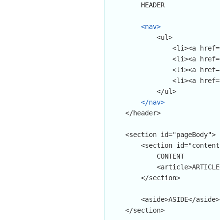
        HEADER

<nav>
            <ul>

                <li><a href="#">Trang chủ<a></li>

                <li><a href="#">Giới thiệu<a></li>

                <li><a href="#">Sản phẩm<a></li>

                <li><a href="#">Liên hệ<a></li>

            </ul>

</nav>
    </header>

    <section id="pageBody">

        <section id="content">

            CONTENT

            <article>ARTICLE</article>

        </section>

        <aside>ASIDE</aside>

    </section>
