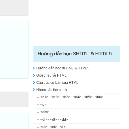
Hướng dẫn học XHTML & HTML5
Hướng dẫn học XHTML & HTML5
Giới thiệu về HTML
Cấu trúc cơ bản của HTML
Nhóm các thẻ block
<h1> - <h2> - <h3> - <h4> - <h5> - <h6>
<p>
<div>
<dl> - <dt> - <dd>
<ul> - <ol> - <li>