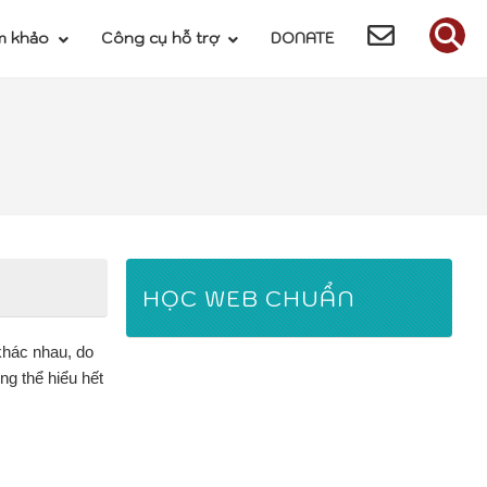
m khảo
Công cụ hỗ trợ
DONATE
HỌC WEB CHUẨN
khác nhau, do
ng thể hiểu hết