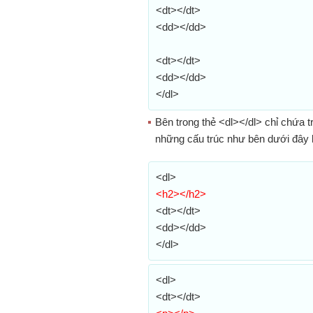
<dt></dt>
<dd></dd>
<dt></dt>
<dd></dd>
</dl>
Bên trong thẻ <dl></dl> chỉ chứa 
những cấu trúc như bên dưới đây 
<dl>
<h2></h2>
<dt></dt>
<dd></dd>
</dl>
<dl>
<dt></dt>