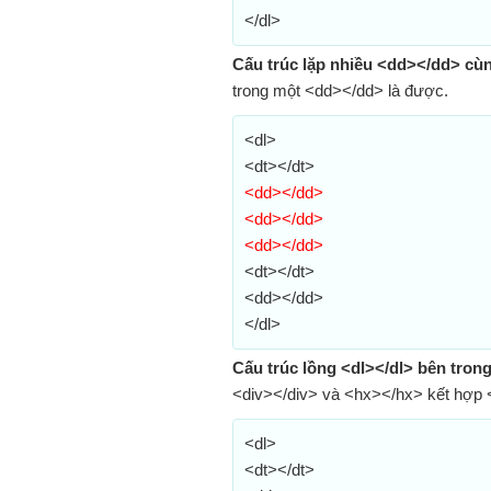
</dl>
Cấu trúc lặp nhiều <dd></dd> cùn
trong một <dd></dd> là được.
<dl>
<dt></dt>
<dd></dd>
<dd></dd>
<dd></dd>
<dt></dt>
<dd></dd>
</dl>
Cấu trúc lồng <dl></dl> bên tron
<div></div> và <hx></hx> kết hợp <
<dl>
<dt></dt>