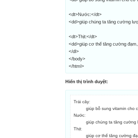
<dt>Nước:</dt>
<dd>giúp chúng ta tăng cường lư
<dt>Thịt:</dt>
<dd>giúp cơ thể tăng cường đạm,
</dl>
</body>
</html>
Hiển thị trình duyệt:
Trái cây:
giúp bỗ sung vitamin cho c
Nước:
giúp chúng ta tăng cường 
Thịt:
giúp cơ thể tăng cường đạ