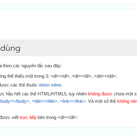
 dùng
i theo các nguyên tắc sau đây:
hông thể thiếu một trong 3: <dl></dl>, <dt></dt>, <dd></dd>.
 được các thẻ thuộc
nhóm inline
.
ợc hầu hết các thẻ HTML/HTML5, tuy nhiên
không được
chứa một số
body></body>
,
<title></title>
,
<link></link>
. Và một số thẻ
không nê
 được viết
trực tiếp
bên trong <dl></dl>: