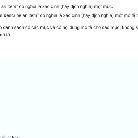
 an i
t
em" có nghĩa là xác định (hay định nghĩa) một mục.
es
d
escribe an item" có nghĩa là xác định (hay định nghĩa) một mô tả
o danh sách có các mục và có nội dung mô tả cho các mục, không 
mô tả.
thể.</dd>