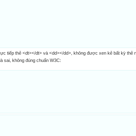
trực tiếp thẻ <dt></dt> và <dd></dd>, không được xen kẻ bất kỳ thẻ 
là sai, không đúng chuẩn W3C: