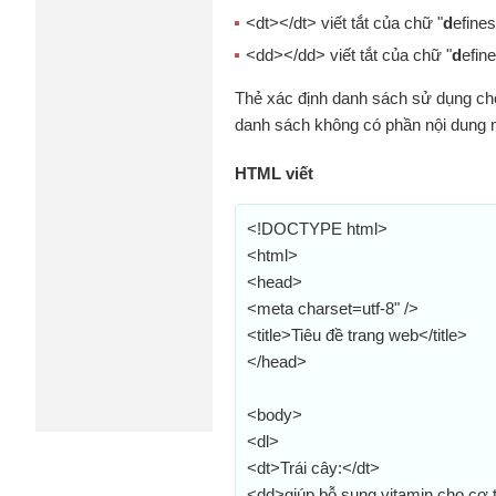
<dt></dt> viết tắt của chữ "
d
efines
<dd></dd> viết tắt của chữ "
d
efin
Thẻ xác định danh sách sử dụng ch
danh sách không có phần nội dung 
HTML viết
<!DOCTYPE html>
<html>
<head>
<meta charset=utf-8" />
<title>Tiêu đề trang web</title>
</head>
<body>
<dl>
<dt>Trái cây:</dt>
<dd>giúp bỗ sung vitamin cho cơ 