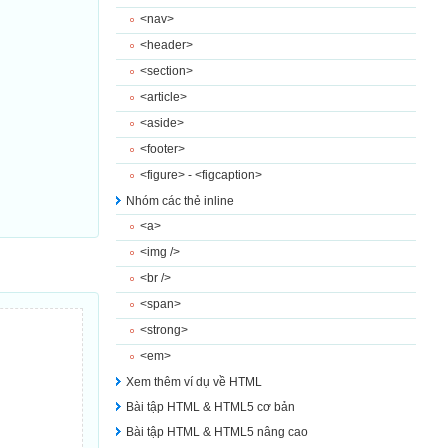
<nav>
<header>
<section>
<article>
<aside>
<footer>
<figure> - <figcaption>
Nhóm các thẻ inline
<a>
<img />
<br />
<span>
<strong>
<em>
Xem thêm ví dụ về HTML
Bài tập HTML & HTML5 cơ bản
Bài tập HTML & HTML5 nâng cao