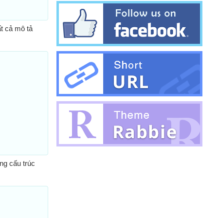
t cả mô tả
ng cấu trúc