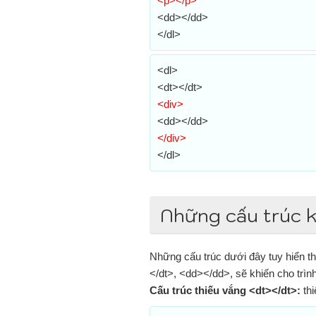
<p></p>
<dd></dd>
</dl>
<dl>
<dt></dt>
<div>
<dd></dd>
</div>
</dl>
Những cấu trúc 
Những cấu trúc dưới đây tuy hiển thị
</dt>, <dd></dd>, sẽ khiến cho trình
Cấu trúc thiếu vắng <dt></dt>:
thi