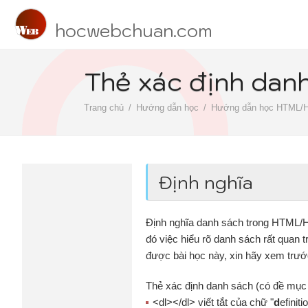
hocwebchuan.com
Thẻ xác định dan
Trang chủ
Hướng dẫn học
Hướng dẫn học HTML/
Định nghĩa
Định nghĩa danh sách trong HTML/H
đó việc hiểu rõ danh sách rất quan 
được bài học này, xin hãy xem trư
Thẻ xác định danh sách (có đề mục 
<dl></dl> viết tắt của chữ "
d
efinit