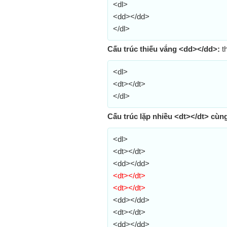
<dl>
<dd></dd>
</dl>
Cấu trúc thiếu vắng <dd></dd>:
t
<dl>
<dt></dt>
</dl>
Cấu trúc lặp nhiều <dt></dt> cùng
<dl>
<dt></dt>
<dd></dd>
<dt></dt>
<dt></dt>
<dd></dd>
<dt></dt>
<dd></dd>