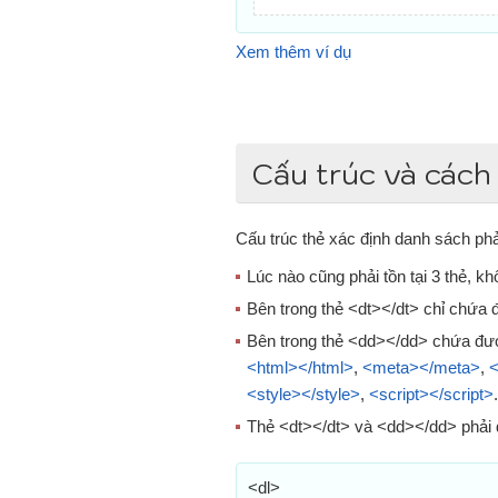
Xem thêm ví dụ
Cấu trúc và cách
Cấu trúc thẻ xác định danh sách phả
Lúc nào cũng phải tồn tại 3 thẻ, k
Bên trong thẻ <dt></dt> chỉ chứa
Bên trong thẻ <dd></dd> chứa đư
<html></html>
,
<meta></meta>
,
<
<style></style>
,
<script></script>
.
Thẻ <dt></dt> và <dd></dd> phải
<dl>