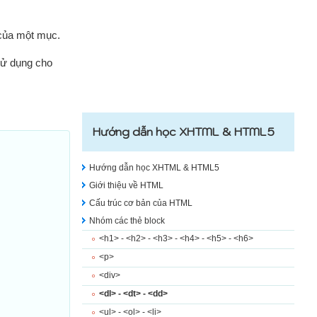
 của một mục.
sử dụng cho
Hướng dẫn học XHTML & HTML5
Hướng dẫn học XHTML & HTML5
Giới thiệu về HTML
Cấu trúc cơ bản của HTML
Nhóm các thẻ block
<h1> - <h2> - <h3> - <h4> - <h5> - <h6>
<p>
<div>
<dl> - <dt> - <dd>
<ul> - <ol> - <li>