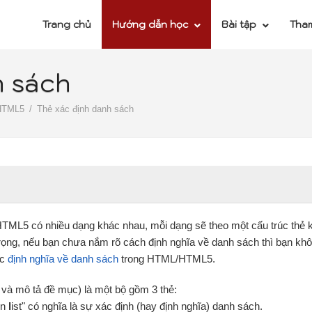
Trang chủ
Hướng dẫn học
Bài tập
Tha
h sách
HTML5
Thẻ xác định danh sách
TML5 có nhiều dạng khác nhau, mỗi dạng sẽ theo một cấu trúc thẻ 
trọng, nếu bạn chưa nắm rõ cách định nghĩa về danh sách thì bạn khô
ớc
định nghĩa về danh sách
trong HTML/HTML5.
và mô tả đề mục) là một bộ gồm 3 thẻ:
ion
l
ist" có nghĩa là sự xác định (hay định nghĩa) danh sách.