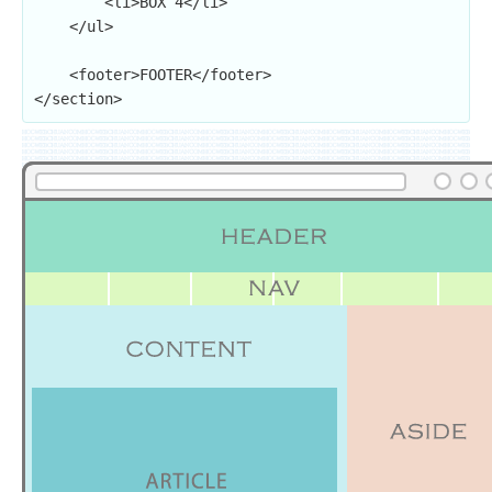
        <li>BOX 4</li>

    </ul>

    <footer>FOOTER</footer>

</section>