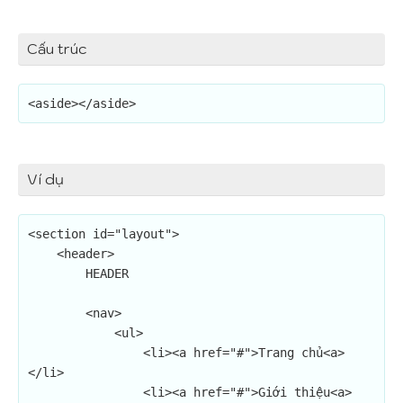
Cấu trúc
<aside></aside>
Ví dụ
<section id="layout">

    <header>

        HEADER

        <nav>

            <ul>

                <li><a href="#">Trang chủ<a>
</li>

                <li><a href="#">Giới thiệu<a>