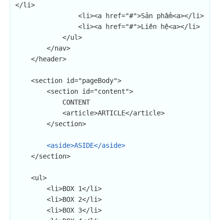
</li>

                <li><a href="#">Sản phẩm<a></li>

                <li><a href="#">Liên hệ<a></li>

            </ul>

        </nav>

    </header>

    <section id="pageBody">

        <section id="content">

            CONTENT

            <article>ARTICLE</article>

        </section>

<aside>ASIDE</aside>
    </section>

    <ul>

        <li>BOX 1</li>

        <li>BOX 2</li>

        <li>BOX 3</li>
