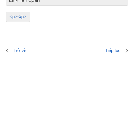
Link liên quan
<p></p>
Trở về
Tiếp tục