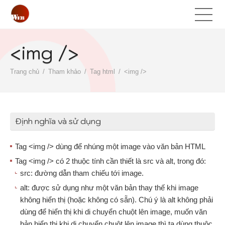
<img />
Trang chủ
Tham khảo
Tag html
<img />
Định nghĩa và sử dụng
Tag <img /> dùng để nhúng một image vào văn bản HTML
Tag <img /> có 2 thuộc tính cần thiết là src và alt, trong đó:
src: đường dẫn tham chiếu tới image.
alt: được sử dụng như một văn bản thay thế khi image
không hiển thị (hoặc không có sẵn). Chú ý là alt không phải
dùng để hiển thị khi di chuyển chuột lên image, muốn văn
bản hiển thị khi di chuyển chuột lên image thì ta dùng thuộc