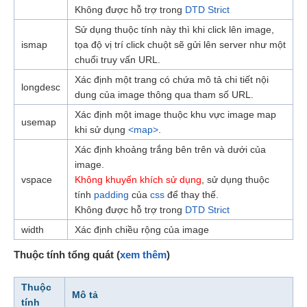
Không được hỗ trợ trong
DTD Strict
Sử dụng thuộc tính này thì khi click lên image,
ismap
tọa độ vị trí click chuột sẽ gửi lên server như một
chuổi truy vấn URL.
Xác định một trang có chứa mô tả chi tiết nội
longdesc
dung của image thông qua tham số URL.
Xác định một image thuộc khu vực image map
usemap
khi sử dụng
<map>
.
Xác định khoảng trắng bên trên và dưới của
image.
vspace
Không khuyến khích sử dụng
, sử dụng thuộc
tính
padding
của
css
để thay thế.
Không được hỗ trợ trong
DTD Strict
width
Xác định chiều rộng của image
Thuộc tính tổng quát (
xem thêm
)
Thuộc
Mô tả
tính