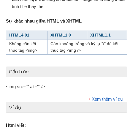
tính title thay thế.
Sự khác nhau giữa HTML và XHTML
HTML4.01
XHTML1.0
XHTML1.1
Không cần kết
Cần khoảng trắng và ký tự "/" để kết
thúc tag <img>
thúc tag <img />
Cấu trúc
<img src="" alt="" />
Xem thêm ví dụ
Ví dụ
Html viết: