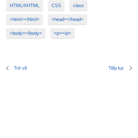
HTML/XHTML
CSS
class
<html></html>
<head></head>
<body></body>
<p></p>
Trở về
Tiếp tục