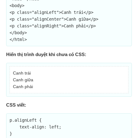
<body>

<p class="alignLeft">Canh trái</p>

<p class="alignCenter">Canh giữa</p>

<p class="alignRight">Canh phải</p>

</body>

</html>
Hiển thị trình duyệt khi chưa có CSS:
Canh trái
Canh giữa
Canh phải
CSS viết:
p.alignLeft {

    text-align: left;

}
