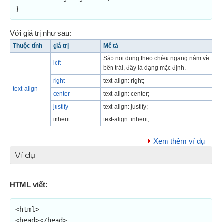
}
Với giá trị như sau:
Thuộc tính
giá trị
Mô tả
Sắp nội dung theo chiều ngang nằm về
left
bên trái, đây là dạng mặc định.
right
text-align: right;
text-align
center
text-align: center;
justify
text-align: justify;
inherit
text-align: inherit;
Xem thêm ví dụ
Ví dụ
HTML viết:
<html>

<head></head>
