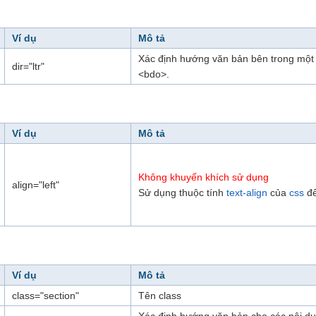
Ví dụ
Mô tả
Xác định hướng văn bản bên trong một
dir="ltr"
<bdo>.
Ví dụ
Mô tả
Không khuyến khích sử dụng
align="left"
Sử dụng thuộc tính
text-align
của
css
để
Ví dụ
Mô tả
class="section"
Tên class