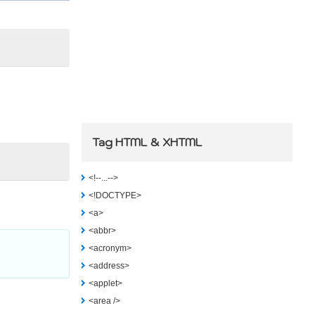
Tag HTML & XHTML
<!--...-->
<!DOCTYPE>
<a>
<abbr>
<acronym>
<address>
<applet>
<area />