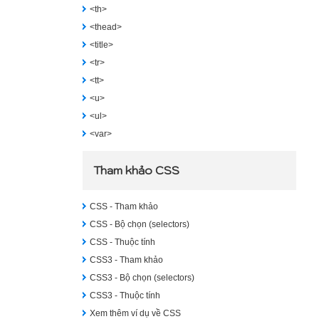
<th>
<thead>
<title>
<tr>
<tt>
<u>
<ul>
<var>
Tham khảo CSS
CSS - Tham khảo
CSS - Bộ chọn (selectors)
CSS - Thuộc tính
CSS3 - Tham khảo
CSS3 - Bộ chọn (selectors)
CSS3 - Thuộc tính
Xem thêm ví dụ về CSS