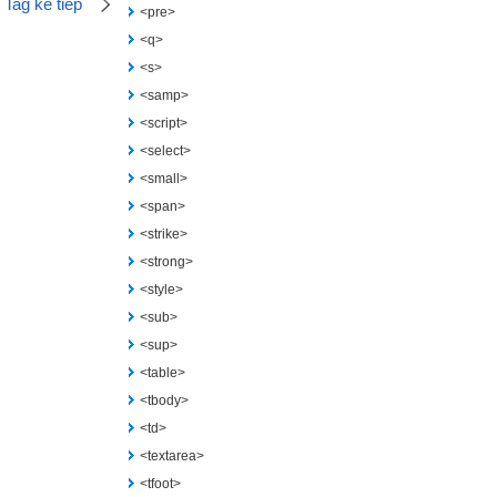
Tag kế tiếp
<pre>
<q>
<s>
<samp>
<script>
<select>
<small>
<span>
<strike>
<strong>
<style>
<sub>
<sup>
<table>
<tbody>
<td>
<textarea>
<tfoot>