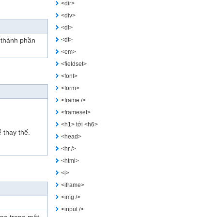
<dir>
<div>
<dl>
 thành phần
<dt>
<em>
<fieldset>
<font>
<form>
<frame />
<frameset>
<h1> tới <h6>
 thay thế.
<head>
<hr />
<html>
<i>
<iframe>
<img />
<input />