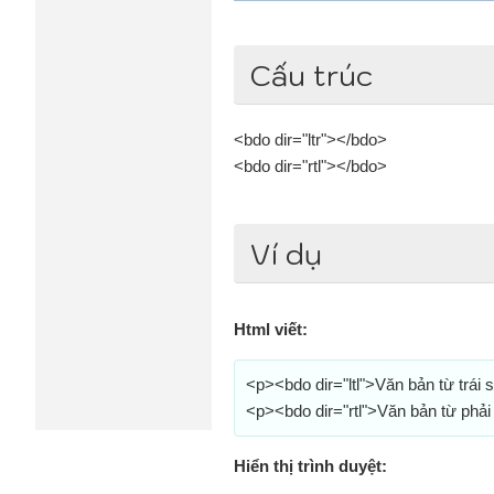
Cấu trúc
<bdo dir="ltr"></bdo>
<bdo dir="rtl"></bdo>
Ví dụ
Html viết:
<p><bdo dir="ltl">Văn bản từ trái
<p><bdo dir="rtl">Văn bản từ phải
Hiển thị trình duyệt: