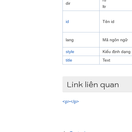
rtl
dir
ltr
id
Tên id
lang
Mã ngôn ngữ
style
Kiểu định dạng
title
Text
Link liên quan
<p></p>