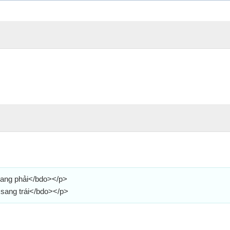
 sang phải</bdo></p>
 sang trái</bdo></p>