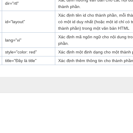
Xác định hướng văn bản cho các nội du
dir="rtl"
thành phần.
Xác định tên id cho thành phần, mỗi th
id="layout"
có một id duy nhất (hoặc một id chỉ có 
thành phần) trong một văn bản HTML
Xác định mã ngôn ngữ cho nội dung tr
lang="vi"
phần.
style="color: red"
Xác định một định dạng cho một thành 
title="Đây là title"
Xác định thêm thông tin cho thành phần