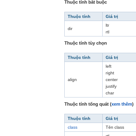
Thuộc tính bắt buộc
Thuộc tính
Giá trị
ltr
dir
rtl
Thuộc tính tùy chọn
Thuộc tính
Giá trị
left
right
align
center
justify
char
Thuộc tính tổng quát (
xem thêm
)
Thuộc tính
Giá trị
class
Tên class