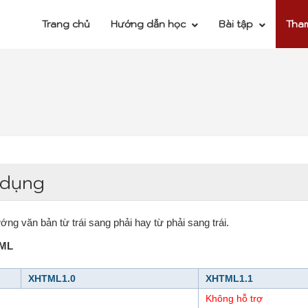
Trang chủ
Hướng dẫn học
Bài tập
Tha
 dụng
ng văn bản từ trái sang phải hay từ phải sang trái.
TML
XHTML1.0
XHTML1.1
Không hỗ trợ