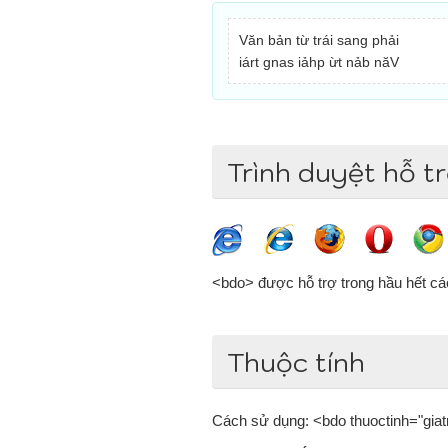
Văn bản từ trái sang phải
Văn bản từ phải sang trái
Trình duyệt hỗ t
<bdo> được hỗ trợ trong hầu hết các 
Thuộc tính
Cách sử dụng: <bdo thuoctinh="giat