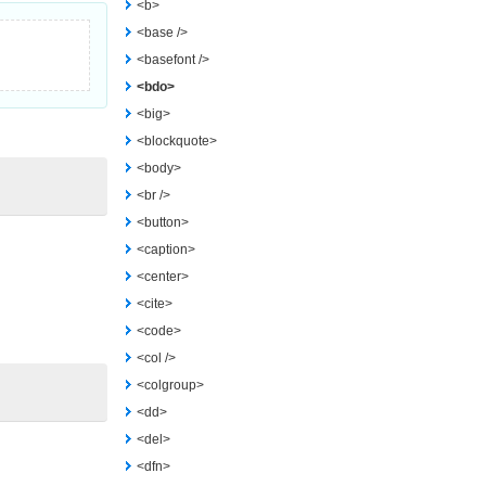
<b>
<base />
<basefont />
<bdo>
<big>
<blockquote>
<body>
<br />
<button>
<caption>
<center>
<cite>
<code>
<col />
<colgroup>
<dd>
<del>
<dfn>