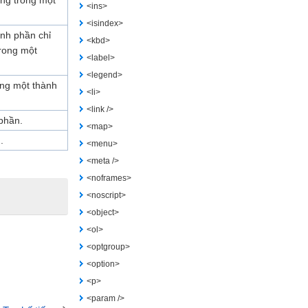
ng trong một
<ins>
<isindex>
ành phần chỉ
<kbd>
trong một
<label>
<legend>
ong một thành
<li>
<link />
phần.
<map>
.
<menu>
<meta />
<noframes>
<noscript>
<object>
<ol>
<optgroup>
<option>
<p>
<param />