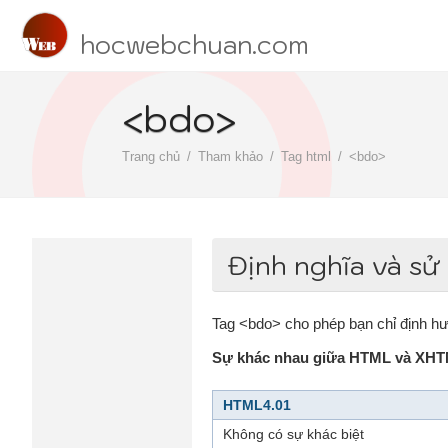
hocwebchuan.com
<bdo>
Trang chủ
Tham khảo
Tag html
<bdo>
Định nghĩa và sử
Tag <bdo> cho phép bạn chỉ định hướ
Sự khác nhau giữa HTML và XH
HTML4.01
Không có sự khác biệt