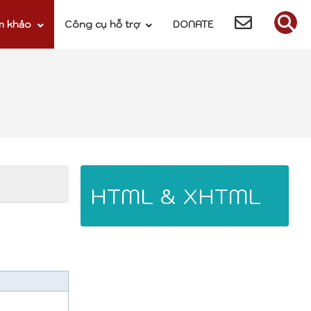
m khảo
Công cụ hỗ trợ
DONATE
HTML & XHTML