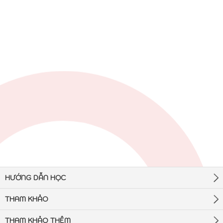
HƯỚNG DẪN HỌC
THAM KHẢO
THAM KHẢO THÊM