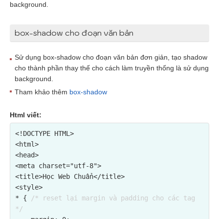
background.
box-shadow cho đoạn văn bản
Sử dụng box-shadow cho đoạn văn bản đơn giản, tạo shadow
cho thành phần thay thế cho cách làm truyền thống là sử dụng
background.
Tham khảo thêm
box-shadow
Html viết:
<!DOCTYPE HTML>

<html>

<head>

<meta charset="utf-8">

<title>Học Web Chuẩn</title>

<style>

* { 
/* reset lại margin và padding cho các tag 
*/