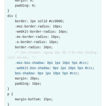
    margin: 0;

    padding: 0;

}

div {

    border: 2px solid #cc0000;

    -moz-border-radius: 10px;

    -webkit-border-radius: 10px;

    -ms-border-radius: 10px;

    -o-border-radius: 10px;

    border-radius: 10px;

/* box-shadow: ngang dọc độ-tràn-màu khoảng-
cách mã-màu; */
-moz-box-shadow: 0px 1px 10px 5px #ccc;

    -webkit-box-shadow: 0px 1px 10px 5px #ccc;

    box-shadow: 0px 1px 10px 5px #ccc;
    margin: 20px;

    padding: 10px;

}

p {

    margin-bottom: 15px;

}
