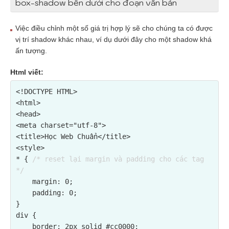
box-shadow bên dưới cho đoạn văn bản
Việc điều chỉnh một số giá trị hợp lý sẽ cho chúng ta có được
vị trí shadow khác nhau, ví dụ dưới đây cho một shadow khá
ấn tượng.
Html viết:
<!DOCTYPE HTML>

<html>

<head>

<meta charset="utf-8">

<title>Học Web Chuẩn</title>

<style>

* { 
/* reset lại margin và padding cho các tag 
*/
    margin: 0;

    padding: 0;

}

div {

    border: 2px solid #cc0000;
