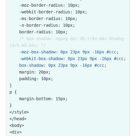
    -moz-border-radius: 10px;

    -webkit-border-radius: 10px;

    -ms-border-radius: 10px;

    -o-border-radius: 10px;

    border-radius: 10px;

/* box-shadow: ngang dọc độ-tràn-màu khoảng-
cách mã-màu; */
-moz-box-shadow: 0px 23px 9px -16px #ccc;

    -webkit-box-shadow: 0px 23px 9px -16px #ccc;

    box-shadow: 0px 23px 9px -16px #ccc;
    margin: 20px;

    padding: 10px;

}

p {

    margin-bottom: 15px;

}

</style>

</head>

<body>
