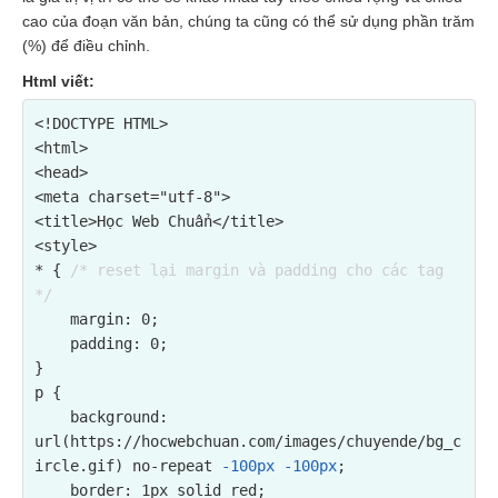
cao của đoạn văn bản, chúng ta cũng có thể sử dụng phần trăm
(%) để điều chỉnh.
Html viết:
<!DOCTYPE HTML>

<html>

<head>

<meta charset="utf-8">

<title>Học Web Chuẩn</title>

<style>

* { 
/* reset lại margin và padding cho các tag 
*/
    margin: 0;

    padding: 0;

}

p {

background: 
url(https://hocwebchuan.com/images/chuyende/bg_c
ircle.gif) no-repeat 
-100px -100px
;
    border: 1px solid red;
