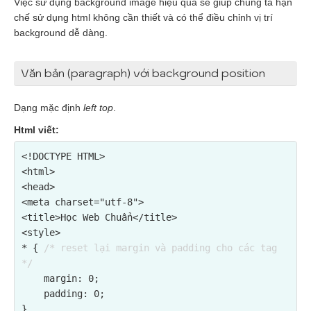
Việc sử dụng background image hiệu quả sẽ giúp chúng ta hạn
chế sử dụng html không cần thiết và có thể điều chỉnh vị trí
background dễ dàng.
Văn bản (paragraph) với background position
Dạng mặc định
left top
.
Html viết:
<!DOCTYPE HTML>

<html>

<head>

<meta charset="utf-8">

<title>Học Web Chuẩn</title>

<style>

* { 
/* reset lại margin và padding cho các tag 
*/
    margin: 0;

    padding: 0;

}
