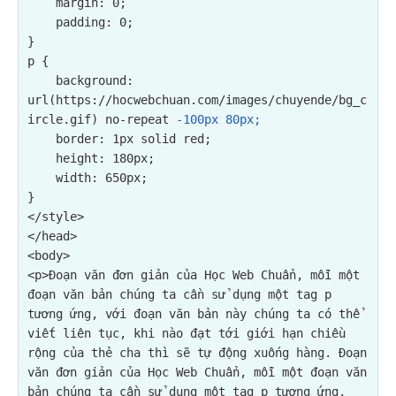
    margin: 0;

    padding: 0;

}

p {

background: 
url(https://hocwebchuan.com/images/chuyende/bg_c
ircle.gif) no-repeat 
-100px 80px;
    border: 1px solid red;

    height: 180px;

    width: 650px;

}

</style>

</head>

<p>Đoạn văn đơn giản của Học Web Chuẩn, mỗi một 
đoạn văn bản chúng ta cần sử dụng một tag p 
tương ứng, với đoạn văn bản này chúng ta có thể 
viết liên tục, khi nào đạt tới giới hạn chiều 
rộng của thẻ cha thì sẽ tự động xuống hàng. Đoạn 
văn đơn giản của Học Web Chuẩn, mỗi một đoạn văn 
bản chúng ta cần sử dụng một tag p tương ứng, 