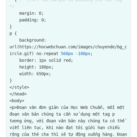
*/
    margin: 0;

    padding: 0;

}

p {

background: 
url(https://hocwebchuan.com/images/chuyende/bg_c
ircle.gif) no-repeat 
560px -100px
;
    border: 1px solid red;

    height: 180px;

    width: 650px;

}

</style>

</head>

<p>Đoạn văn đơn giản của Học Web Chuẩn, mỗi một 
đoạn văn bản chúng ta cần sử dụng một tag p 
tương ứng, với đoạn văn bản này chúng ta có thể 
viết liên tục, khi nào đạt tới giới hạn chiều 
rộng của thẻ cha thì sẽ tự động xuống hàng. Đoạn 