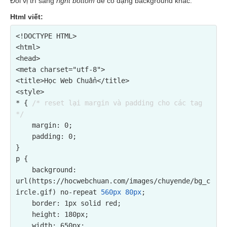
Đổi vị trí sang
right bottom
để có dạng background khác.
Html viết:
<!DOCTYPE HTML>

<html>

<head>

<meta charset="utf-8">

<title>Học Web Chuẩn</title>

<style>

* { 
/* reset lại margin và padding cho các tag 
*/
    margin: 0;

    padding: 0;

}

p {

background: 
url(https://hocwebchuan.com/images/chuyende/bg_c
ircle.gif) no-repeat 
560px 80px
;
    border: 1px solid red;

    height: 180px;

    width: 650px;
