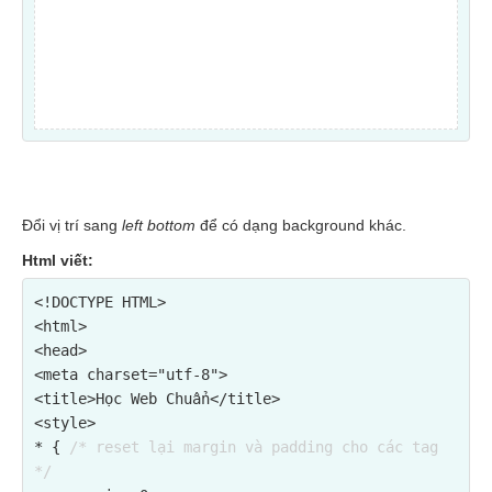
Đổi vị trí sang
left bottom
để có dạng background khác.
Html viết:
<!DOCTYPE HTML>

<html>

<head>

<meta charset="utf-8">

<title>Học Web Chuẩn</title>

<style>

* { 
/* reset lại margin và padding cho các tag 
*/