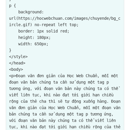
p {

background: 
url(https://hocwebchuan.com/images/chuyende/bg_c
ircle.gif) no-repeat left top;
    border: 1px solid red;

    height: 180px;

    width: 650px;

}

</style>

</head>

<p>Đoạn văn đơn giản của Học Web Chuẩn, mỗi một 
đoạn văn bản chúng ta cần sử dụng một tag p 
tương ứng, với đoạn văn bản này chúng ta có thể 
viết liên tục, khi nào đạt tới giới hạn chiều 
rộng của thẻ cha thì sẽ tự động xuống hàng. Đoạn 
văn đơn giản của Học Web Chuẩn, mỗi một đoạn văn 
bản chúng ta cần sử dụng một tag p tương ứng, 
với đoạn văn bản này chúng ta có thể viết liên 
tục, khi nào đạt tới giới hạn chiều rộng của thẻ 