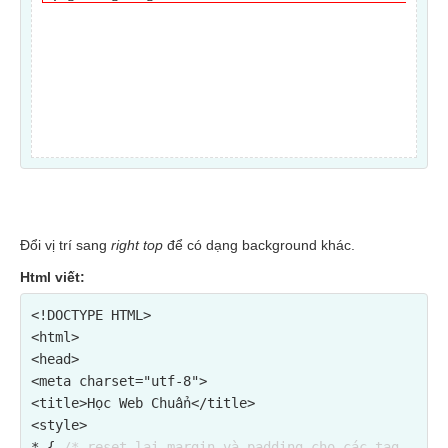
Đổi vị trí sang
right top
để có dạng background khác.
Html viết:
<!DOCTYPE HTML>

<html>

<head>

<meta charset="utf-8">

<title>Học Web Chuẩn</title>

<style>

* { 
/* reset lại margin và padding cho các tag 