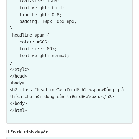
    font-size: 160%;

    font-weight: bold;

    line-height: 0.8;

    padding: 10px 10px 8px;

}

.headline span {

    color: #666;

    font-size: 60%;

    font-weight: normal;

}

</style>

</head>

<body>

<h2 class="headline">Tiêu đề h2 <span>Dòng giải 
thích cho nội dung của tiêu đề</span></h2>

</body>

Hiển thị trình duyệt: