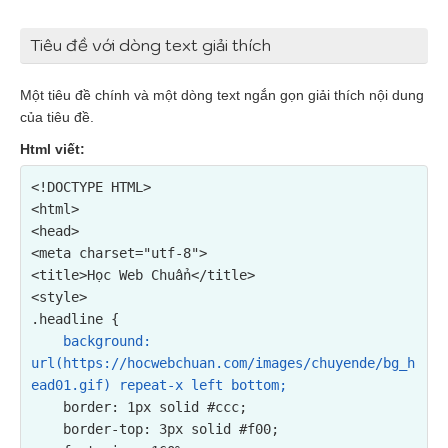
Tiêu đề với dòng text giải thích
Một tiêu đề chính và một dòng text ngắn gọn giải thích nội dung
của tiêu đề.
Html viết:
<!DOCTYPE HTML>

<html>

<head>

<meta charset="utf-8">

<title>Học Web Chuẩn</title>

<style>

.headline {

background: 
url(https://hocwebchuan.com/images/chuyende/bg_h
ead01.gif) repeat-x left bottom;
    border: 1px solid #ccc;

    border-top: 3px solid #f00;
