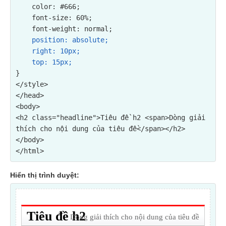
    color: #666;

    font-size: 60%;

    font-weight: normal;

position: absolute;

    right: 10px;

    top: 15px;
}

</style>

</head>

<body>

<h2 class="headline">Tiêu đề h2 <span>Dòng giải 
thích cho nội dung của tiêu đề</span></h2>

</body>

</html>
Hiển thị trình duyệt: