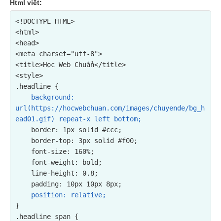
Html viết:
<!DOCTYPE HTML>

<html>

<head>

<meta charset="utf-8">

<title>Học Web Chuẩn</title>

<style>

.headline {

background: 
url(https://hocwebchuan.com/images/chuyende/bg_h
ead01.gif) repeat-x left bottom;
    border: 1px solid #ccc;

    border-top: 3px solid #f00;

    font-size: 160%;

    font-weight: bold;

    line-height: 0.8;

    padding: 10px 10px 8px;

position: relative;
}

.headline span {
