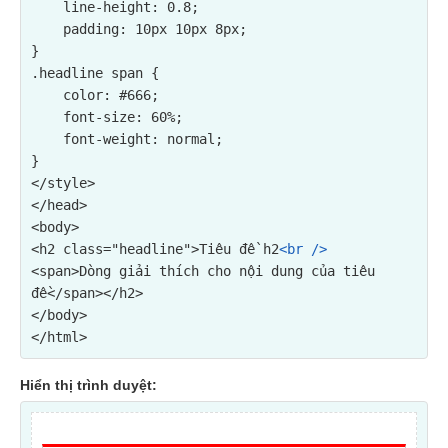
    line-height: 0.8;

    padding: 10px 10px 8px;

}

.headline span {

    color: #666;

    font-size: 60%;

    font-weight: normal;

}

</style>

</head>

<body>

<h2 class="headline">Tiêu đề h2
<br />
<span>Dòng giải thích cho nội dung của tiêu 
đề</span></h2>

</body>

</html>
Hiển thị trình duyệt: