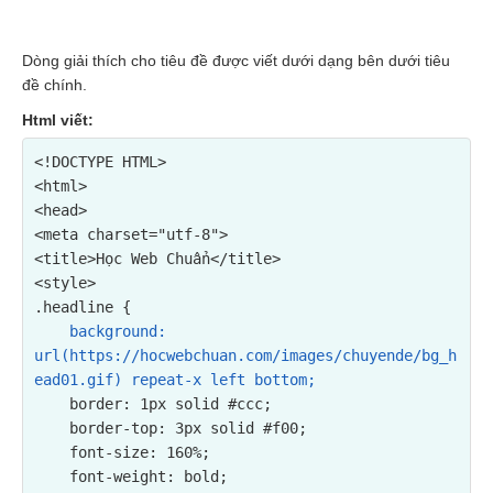
Dòng giải thích cho tiêu đề được viết dưới dạng bên dưới tiêu
đề chính.
Html viết:
<!DOCTYPE HTML>

<html>

<head>

<meta charset="utf-8">

<title>Học Web Chuẩn</title>

<style>

.headline {

background: 
url(https://hocwebchuan.com/images/chuyende/bg_h
ead01.gif) repeat-x left bottom;
    border: 1px solid #ccc;

    border-top: 3px solid #f00;

    font-size: 160%;

    font-weight: bold;
