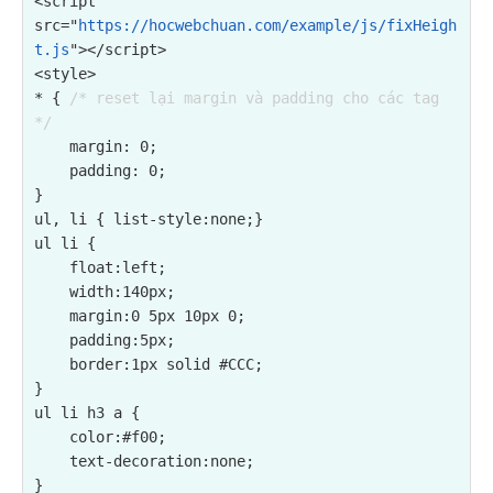
<script 
src="
https://hocwebchuan.com/example/js/fixHeigh
t.js
"></script>
<style>

* { 
/* reset lại margin và padding cho các tag 
*/
    margin: 0;

    padding: 0;

}

ul, li { list-style:none;}

ul li {

    float:left;

    width:140px;

    margin:0 5px 10px 0;

    padding:5px;

    border:1px solid #CCC;

}

ul li h3 a {

    color:#f00;

    text-decoration:none;

}
