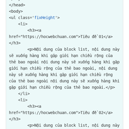
</head>

<body>

<ul class='
fixHeight
'>

    <li>

        <h3><a 
href="https://hocwebchuan.com">Tiêu đề 01</a>
</h3>

<p>Nội dung của block list, nội dung này 
sẽ xuống hàng khi gặp giới hạn chiều rộng của 
thẻ bao ngoài nội dung này sẽ xuống hàng khi gặp 
giới hạn chiều rộng của thẻ bao ngoài, nội dung 
này sẽ xuống hàng khi gặp giới hạn chiều rộng 
của thẻ bao ngoài nội dung này sẽ xuống hàng khi 
gặp giới hạn chiều rộng của thẻ bao ngoài.</p>
    </li>

    <li>

        <h3><a 
href="https://hocwebchuan.com">Tiêu đề 02</a>
</h3>

 <p>Nội dung của block list, nội dung này 