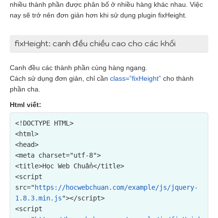
nhiều thành phần được phân bố ở nhiều hàng khác nhau. Việc
nay sẽ trở nên đơn giản hơn khi sử dụng plugin fixHeight.
fixHeight: canh đều chiều cao cho các khối
Canh đều các thành phần cùng hàng ngang.
Cách sử dụng đơn giản, chỉ cần
class=”fixHeight”
cho thành
phần cha.
Html viết:
<!DOCTYPE HTML>

<html>

<head>

<meta charset="utf-8">

<script 
src="
https://hocwebchuan.com/example/js/jquery-
1.8.3.min.js
"></script>

<script 