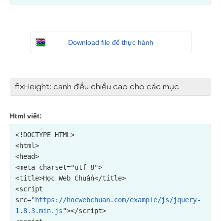
Download file để thực hành
fixHeight: canh đều chiều cao cho các mục
Html viết:
<!DOCTYPE HTML>

<html>

<head>

<meta charset="utf-8">

<script 
src="
https://hocwebchuan.com/example/js/jquery-
1.8.3.min.js
"></script>
