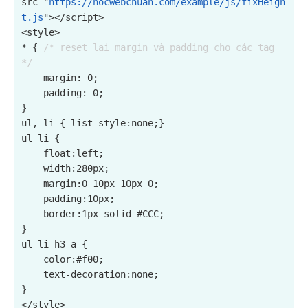
src="
https://hocwebchuan.com/example/js/fixHeigh
t.js
"></script>
<style>

* { 
/* reset lại margin và padding cho các tag 
*/
    margin: 0;

    padding: 0;

}

ul, li { list-style:none;}

ul li {

    float:left;

    width:280px;

    margin:0 10px 10px 0;

    padding:10px;

    border:1px solid #CCC;

}

ul li h3 a {

    color:#f00;

    text-decoration:none;

}

</style>
