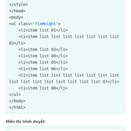
</style>

</head>

<body>

<ul class='
fixHeight
'>

    <li>item list 01</li>

    <li>item list list list list list list list 
02</li>

    <li>item list 03</li>

    <li>item list 04</li>

    <li>item list 05</li>

    <li>item list 06</li>

<li>item list list list list list list list 
list list list list list list list list 07</li>
    <li>item list 08</li>

</ul>

</body>

Hiển thị trình duyệt: