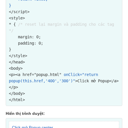
}
</script>

<style>

* { 
/* reset lại margin và padding cho các tag 
*/
    margin: 0;

    padding: 0;

}

</style>

</head>

<p><a href="popup.html" 
onClick="return 
popup(this.href,'400','300')"
>Click mở Popup</a>
</p>
</body>

Hiển thị trình duyệt:
Click mở Popup center