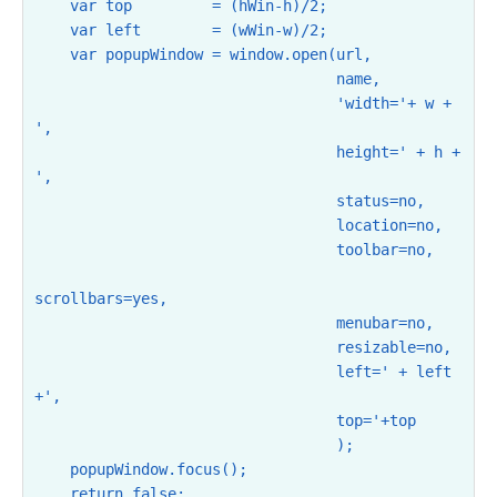
    var top         = (hWin-h)/2;

    var left        = (wWin-w)/2;

    var popupWindow = window.open(url,

                                  name,

                                  'width='+ w + 
',

                                  height=' + h + 
',

                                  status=no,

                                  location=no,

                                  toolbar=no,

scrollbars=yes,

                                  menubar=no,

                                  resizable=no,

                                  left=' + left 
+',

                                  top='+top

                                  );

    popupWindow.focus();

    return false;
