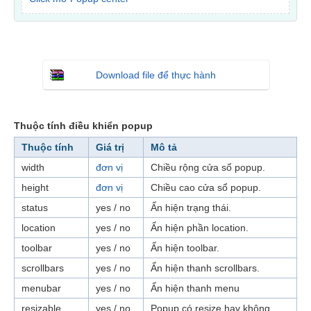
Download file để thực hành
Thuộc tính điều khiển popup
Thuộc tính
Giá trị
Mô tả
width
đơn vị
Chiều rộng cửa sổ popup.
height
đơn vị
Chiều cao cửa sổ popup.
status
yes / no
Ẩn hiện trạng thái.
location
yes / no
Ẩn hiện phần location.
toolbar
yes / no
Ẩn hiện toolbar.
scrollbars
yes / no
Ẩn hiện thanh scrollbars.
menubar
yes / no
Ẩn hiện thanh menu
resizable
yes / no
Popup có resize hay không.