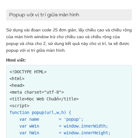
Popup với vị trí giữa màn hình
Sử dụng vài đoạn code JS đơn giản, lấy chiều cao và chiều rộng
của màn hình window trừ cho chiều cao và chiều rộng của
popup và chia cho 2, sử dụng kết quả này cho vị trí, ta sẽ được
popup với vị trí giữa màn hình.
Html viết:
<!DOCTYPE HTML>

<html>

<head>

<meta charset="utf-8">

<title>Học Web Chuẩn</title>

function popup(url,w,h) {

    var name        = 'popup';

    var wWin        = window.innerWidth;

    var hWin        = window.innerHeight;
