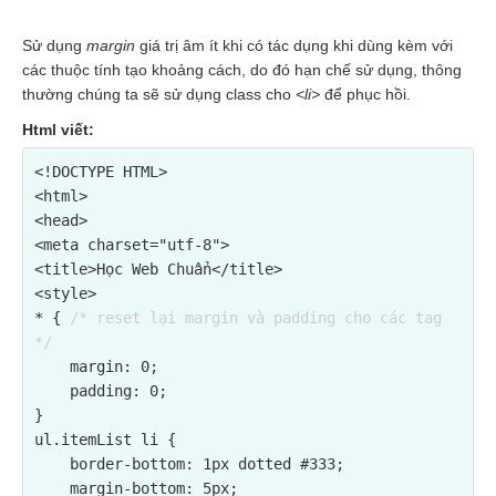
Sử dụng
margin
giá trị âm ít khi có tác dụng khi dùng kèm với
các thuộc tính tạo khoảng cách, do đó hạn chế sử dụng, thông
thường chúng ta sẽ sử dụng class cho
<li>
để phục hồi.
Html viết:
<!DOCTYPE HTML>

<html>

<head>

<meta charset="utf-8">

<title>Học Web Chuẩn</title>

<style>

* { 
/* reset lại margin và padding cho các tag 
*/
    margin: 0;

    padding: 0;

}

ul.itemList li {

    border-bottom: 1px dotted #333;

    margin-bottom: 5px;
