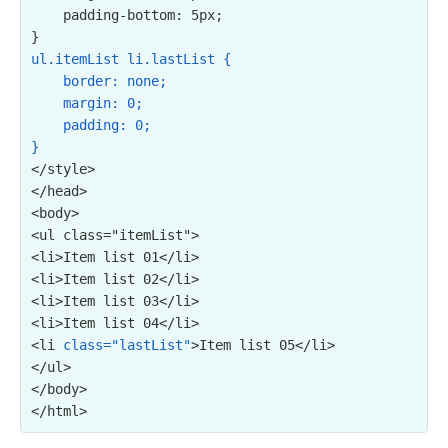
    padding-bottom: 5px;

ul.itemList li.lastList {

    border: none;

    margin: 0;

    padding: 0;

}
</style>

</head>

<ul class="itemList">

<li>Item list 01</li>

<li>Item list 02</li>

<li>Item list 03</li>

<li>Item list 04</li>

<li 
class="lastList"
>Item list 05</li>

</ul>
</body>
