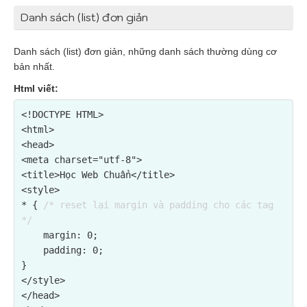
Danh sách (list) đơn giản
Danh sách (list) đơn giản, những danh sách thường dùng cơ
bản nhất.
Html viết:
<!DOCTYPE HTML>

<html>

<head>

<meta charset="utf-8">

<title>Học Web Chuẩn</title>

<style>

* { 
/* reset lại margin và padding cho các tag 
*/
    margin: 0;

    padding: 0;

}

</style>

</head>
