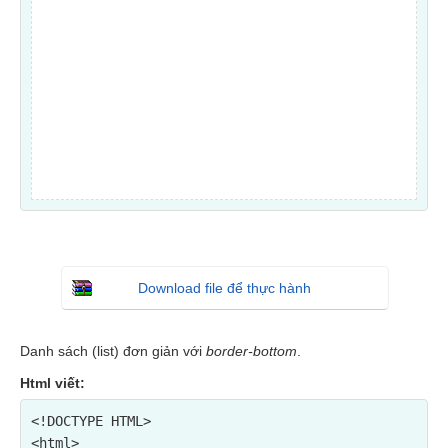
Download file để thực hành
Danh sách (list) đơn giản với
border-bottom
.
Html viết:
<!DOCTYPE HTML>

<html>
