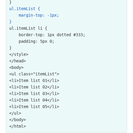
ul.itemList {

    margin-top: -1px;

}
ul.itemList li {

    border-top: 1px dotted #333;

    padding: 5px 0;

}

</style>

</head>

<ul class="itemList">

<li>Item list 01</li>

<li>Item list 02</li>

<li>Item list 03</li>

<li>Item list 04</li>

<li>Item list 05</li>

</ul>
</body>
