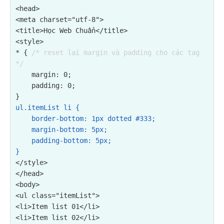
<head>

<meta charset="utf-8">

<title>Học Web Chuẩn</title>

<style>

* { 
/* reset lại margin và padding cho các tag 
*/
    margin: 0;

    padding: 0;

ul.itemList li {

    border-bottom: 1px dotted #333;

    margin-bottom: 5px;

    padding-bottom: 5px;

}
</style>

</head>

<ul class="itemList">

<li>Item list 01</li>

<li>Item list 02</li>
