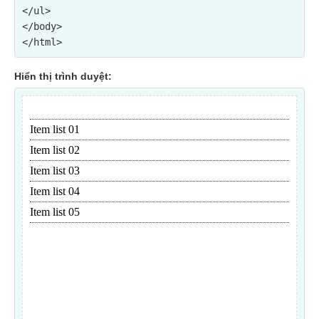
</ul>
</body>

Hiển thị trình duyệt: