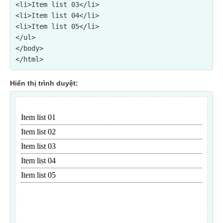
<li>Item list 03</li>

<li>Item list 04</li>

<li>Item list 05</li>

</ul>
</body>

Hiển thị trình duyệt: