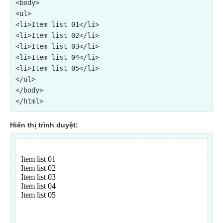
<ul>

<li>Item list 01</li>

<li>Item list 02</li>

<li>Item list 03</li>

<li>Item list 04</li>

<li>Item list 05</li>

</ul>
</body>

Hiển thị trình duyệt: