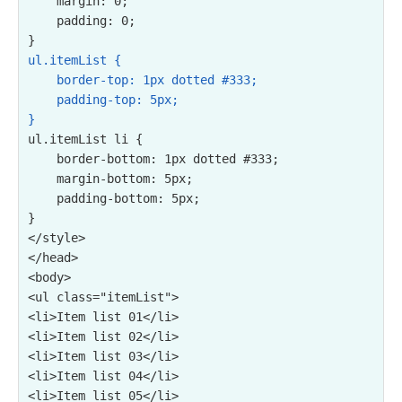
    margin: 0;

    padding: 0;

ul.itemList {

    border-top: 1px dotted #333;

    padding-top: 5px;

}
ul.itemList li {

    border-bottom: 1px dotted #333;

    margin-bottom: 5px;

    padding-bottom: 5px;

}

</style>

</head>

<ul class="itemList">

<li>Item list 01</li>

<li>Item list 02</li>

<li>Item list 03</li>

<li>Item list 04</li>

<li>Item list 05</li>
