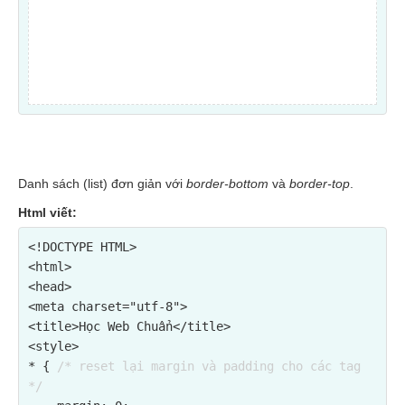
Danh sách (list) đơn giản với
border-bottom
và
border-top
.
Html viết:
<!DOCTYPE HTML>

<html>

<head>

<meta charset="utf-8">

<title>Học Web Chuẩn</title>

<style>

* { 
/* reset lại margin và padding cho các tag 
*/