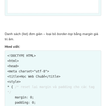
Danh sách (list) đơn giản – loại bỏ
border-top
bằng
margin
giá
trị âm.
Html viết:
<!DOCTYPE HTML>

<html>

<head>

<meta charset="utf-8">

<title>Học Web Chuẩn</title>

<style>

* { 
/* reset lại margin và padding cho các tag 
*/
    margin: 0;

    padding: 0;
