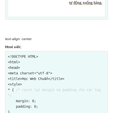
text-align: center
.
Html viết:
<!DOCTYPE HTML>

<html>

<head>

<meta charset="utf-8">

<title>Học Web Chuẩn</title>

<style>

* { 
/* reset lại margin và padding cho các tag 
*/
    margin: 0;

    padding: 0;

}
