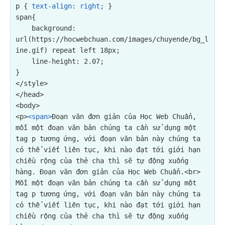
p { 
text-align: right;
 }

span{

background: 
url(https://hocwebchuan.com/images/chuyende/bg_l
ine.gif) repeat left 18px;
    line-height: 2.07;

}

</style>

</head>

<p>
<span>
Đoạn văn đơn giản của Học Web Chuẩn, 
mỗi một đoạn văn bản chúng ta cần sử dụng một 
tag p tương ứng, với đoạn văn bản này chúng ta 
có thể viết liên tục, khi nào đạt tới giới hạn 
chiều rộng của thẻ cha thì sẽ tự động xuống 
hàng. Đoạn văn đơn giản của Học Web Chuẩn.<br>

Mỗi một đoạn văn bản chúng ta cần sử dụng một 
tag p tương ứng, với đoạn văn bản này chúng ta 
có thể viết liên tục, khi nào đạt tới giới hạn 
chiều rộng của thẻ cha thì sẽ tự động xuống 