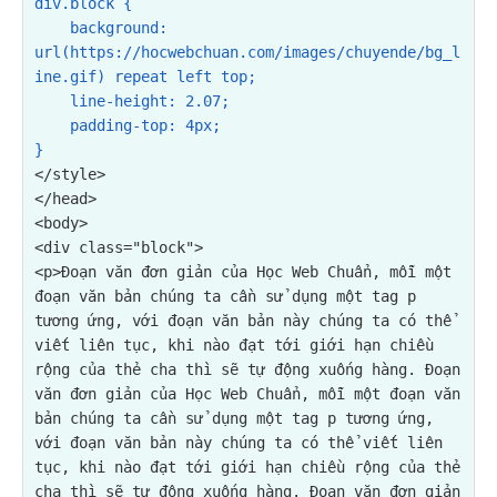
div.block {

background: 
url(https://hocwebchuan.com/images/chuyende/bg_l
ine.gif) repeat left top;
    line-height: 2.07;

    padding-top: 4px;

}
</style>

</head>

<div class="block">

<p>Đoạn văn đơn giản của Học Web Chuẩn, mỗi một 
đoạn văn bản chúng ta cần sử dụng một tag p 
tương ứng, với đoạn văn bản này chúng ta có thể 
viết liên tục, khi nào đạt tới giới hạn chiều 
rộng của thẻ cha thì sẽ tự động xuống hàng. Đoạn 
văn đơn giản của Học Web Chuẩn, mỗi một đoạn văn 
bản chúng ta cần sử dụng một tag p tương ứng, 
với đoạn văn bản này chúng ta có thể viết liên 
tục, khi nào đạt tới giới hạn chiều rộng của thẻ 
cha thì sẽ tự động xuống hàng. Đoạn văn đơn giản 