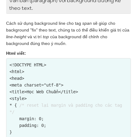
Văn bản (paragraph) với background đường kẻ
theo text.
Cách sử dụng background line cho tag
span
sẽ giúp cho
background "fix" theo text, chúng ta có thể điều khiển giá trị của
line-height
và vị trí
top
của background để chỉnh cho
background đúng theo ý muốn.
Html viết:
<!DOCTYPE HTML>

<html>

<head>

<meta charset="utf-8">

<title>Học Web Chuẩn</title>

<style>

* { 
/* reset lại margin và padding cho các tag 
*/
    margin: 0;

    padding: 0;
