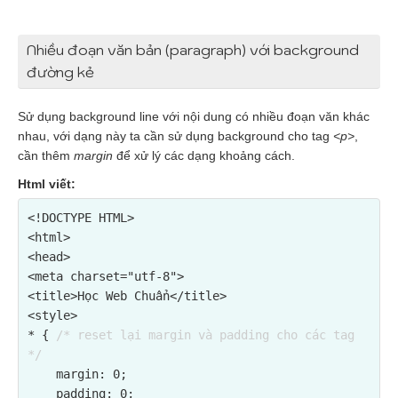
Nhiều đoạn văn bản (paragraph) với background
đường kẻ
Sử dụng background line với nội dung có nhiều đoạn văn khác
nhau, với dạng này ta cần sử dụng background cho tag
<p>
,
cần thêm
margin
để xử lý các dạng khoảng cách.
Html viết:
<!DOCTYPE HTML>

<html>

<head>

<meta charset="utf-8">

<title>Học Web Chuẩn</title>

<style>

* { 
/* reset lại margin và padding cho các tag 
*/
    margin: 0;

    padding: 0;
