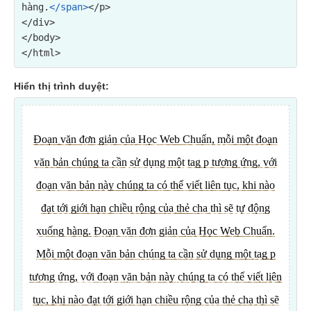
hàng.
</span>
</p>

</div>
</body>

Hiển thị trình duyệt: