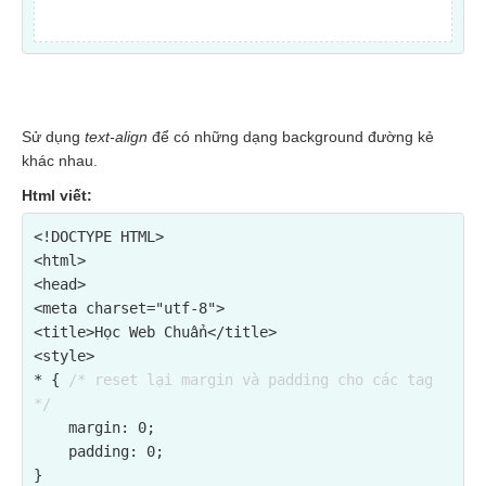
Sử dụng
text-align
để có những dạng background đường kẻ
khác nhau.
Html viết:
<!DOCTYPE HTML>

<html>

<head>

<meta charset="utf-8">

<title>Học Web Chuẩn</title>

<style>

* { 
/* reset lại margin và padding cho các tag 
*/
    margin: 0;

    padding: 0;

}
