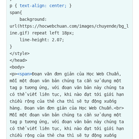
p { 
text-align: center;
 }

span{

background: 
url(https://hocwebchuan.com/images/chuyende/bg_l
ine.gif) repeat left 18px;
    line-height: 2.07;

}

</style>

</head>

<p>
<span>
Đoạn văn đơn giản của Học Web Chuẩn, 
mỗi một đoạn văn bản chúng ta cần sử dụng một 
tag p tương ứng, với đoạn văn bản này chúng ta 
có thể viết liên tục, khi nào đạt tới giới hạn 
chiều rộng của thẻ cha thì sẽ tự động xuống 
hàng. Đoạn văn đơn giản của Học Web Chuẩn.<br>

Mỗi một đoạn văn bản chúng ta cần sử dụng một 
tag p tương ứng, với đoạn văn bản này chúng ta 
có thể viết liên tục, khi nào đạt tới giới hạn 
chiều rộng của thẻ cha thì sẽ tự động xuống 