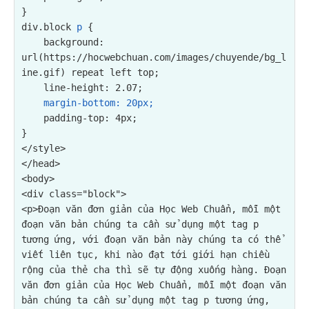
}

div.block 
p
 {

background: 
url(https://hocwebchuan.com/images/chuyende/bg_l
ine.gif) repeat left top;
    line-height: 2.07;

margin-bottom: 20px;
    padding-top: 4px;

}

</style>

</head>

<div class="block">

<p>Đoạn văn đơn giản của Học Web Chuẩn, mỗi một 
đoạn văn bản chúng ta cần sử dụng một tag p 
tương ứng, với đoạn văn bản này chúng ta có thể 
viết liên tục, khi nào đạt tới giới hạn chiều 
rộng của thẻ cha thì sẽ tự động xuống hàng. Đoạn 
văn đơn giản của Học Web Chuẩn, mỗi một đoạn văn 
bản chúng ta cần sử dụng một tag p tương ứng, 