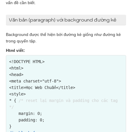
vấn đề cần biết.
Văn bản (paragraph) với background đường kẻ
Background được thể hiện bởi đường kẻ giống như đường kẻ
trong quyển tập.
Html viết:
<!DOCTYPE HTML>

<html>

<head>

<meta charset="utf-8">

<title>Học Web Chuẩn</title>

<style>

* { 
/* reset lại margin và padding cho các tag 
*/
    margin: 0;

    padding: 0;
