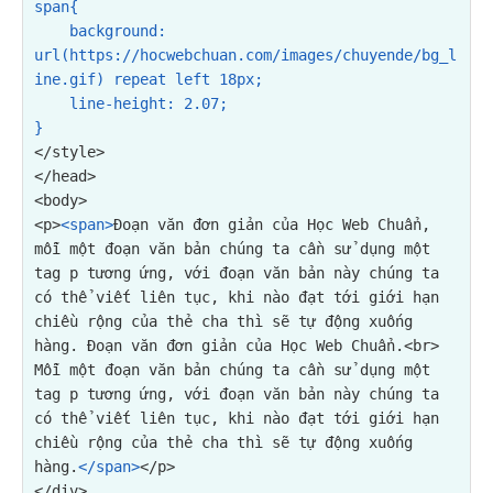
span{

background: 
url(https://hocwebchuan.com/images/chuyende/bg_l
ine.gif) repeat left 18px;
    line-height: 2.07;

}
</style>

</head>

<p>
<span>
Đoạn văn đơn giản của Học Web Chuẩn, 
mỗi một đoạn văn bản chúng ta cần sử dụng một 
tag p tương ứng, với đoạn văn bản này chúng ta 
có thể viết liên tục, khi nào đạt tới giới hạn 
chiều rộng của thẻ cha thì sẽ tự động xuống 
hàng. Đoạn văn đơn giản của Học Web Chuẩn.<br>

Mỗi một đoạn văn bản chúng ta cần sử dụng một 
tag p tương ứng, với đoạn văn bản này chúng ta 
có thể viết liên tục, khi nào đạt tới giới hạn 
chiều rộng của thẻ cha thì sẽ tự động xuống 
hàng.
</span>
</p>

</div>