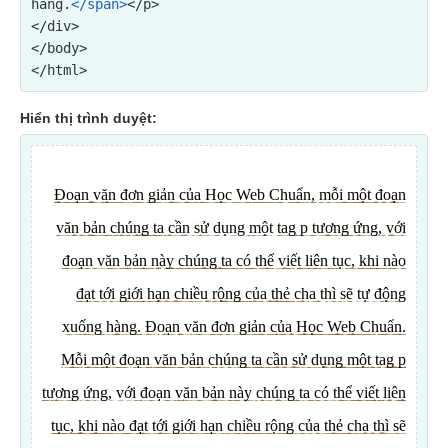
hàng.
</span>
</p>

</div>
</body>

Hiển thị trình duyệt: