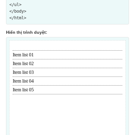
</ul>
</body>

Hiển thị trình duyệt: