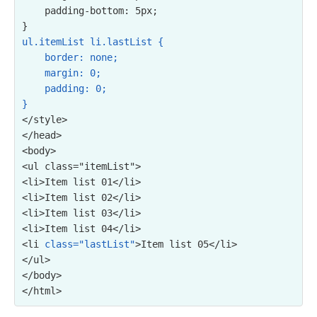
    padding-bottom: 5px;

ul.itemList li.lastList {

    border: none;

    margin: 0;

    padding: 0;

}
</style>

</head>

<ul class="itemList">

<li>Item list 01</li>

<li>Item list 02</li>

<li>Item list 03</li>

<li>Item list 04</li>

<li 
class="lastList"
>Item list 05</li>

</ul>
</body>
