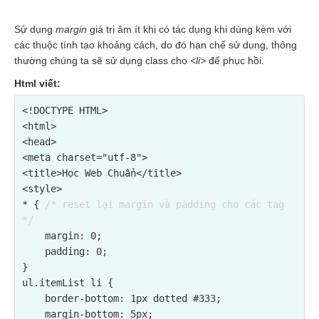
Sử dụng
margin
giá trị âm ít khi có tác dụng khi dùng kèm với
các thuộc tính tạo khoảng cách, do đó hạn chế sử dụng, thông
thường chúng ta sẽ sử dụng class cho
<li>
để phục hồi.
Html viết:
<!DOCTYPE HTML>

<html>

<head>

<meta charset="utf-8">

<title>Học Web Chuẩn</title>

<style>

* { 
/* reset lại margin và padding cho các tag 
*/
    margin: 0;

    padding: 0;

}

ul.itemList li {

    border-bottom: 1px dotted #333;

    margin-bottom: 5px;
