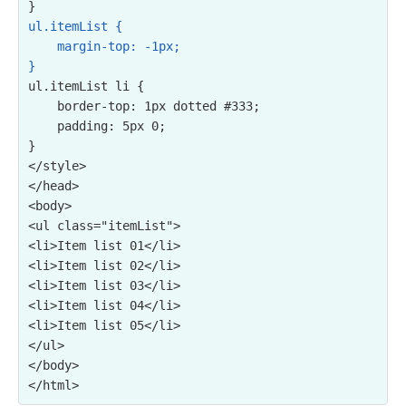
ul.itemList {

    margin-top: -1px;

}
ul.itemList li {

    border-top: 1px dotted #333;

    padding: 5px 0;

}

</style>

</head>

<ul class="itemList">

<li>Item list 01</li>

<li>Item list 02</li>

<li>Item list 03</li>

<li>Item list 04</li>

<li>Item list 05</li>

</ul>
</body>
