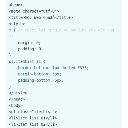
<head>

<meta charset="utf-8">

<title>Học Web Chuẩn</title>

<style>

* { 
/* reset lại margin và padding cho các tag 
*/
    margin: 0;

    padding: 0;

ul.itemList li {

    border-bottom: 1px dotted #333;

    margin-bottom: 5px;

    padding-bottom: 5px;

}
</style>

</head>

<ul class="itemList">

<li>Item list 01</li>

<li>Item list 02</li>
