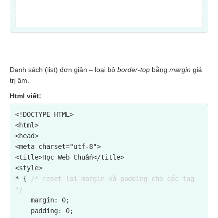
Danh sách (list) đơn giản – loại bỏ
border-top
bằng
margin
giá
trị âm.
Html viết:
<!DOCTYPE HTML>

<html>

<head>

<meta charset="utf-8">

<title>Học Web Chuẩn</title>

<style>

* { 
/* reset lại margin và padding cho các tag 
*/
    margin: 0;

    padding: 0;
