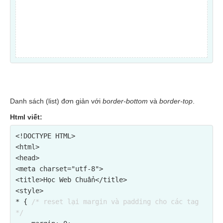
Danh sách (list) đơn giản với
border-bottom
và
border-top
.
Html viết:
<!DOCTYPE HTML>

<html>

<head>

<meta charset="utf-8">

<title>Học Web Chuẩn</title>

<style>

* { 
/* reset lại margin và padding cho các tag 
*/