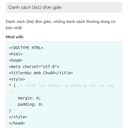
Danh sách (list) đơn giản
Danh sách (list) đơn giản, những danh sách thường dùng cơ
bản nhất.
Html viết:
<!DOCTYPE HTML>

<html>

<head>

<meta charset="utf-8">

<title>Học Web Chuẩn</title>

<style>

* { 
/* reset lại margin và padding cho các tag 
*/
    margin: 0;

    padding: 0;

}

</style>

</head>
