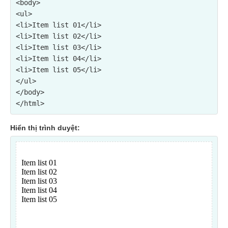
<ul>

<li>Item list 01</li>

<li>Item list 02</li>

<li>Item list 03</li>

<li>Item list 04</li>

<li>Item list 05</li>

</ul>
</body>

Hiển thị trình duyệt: