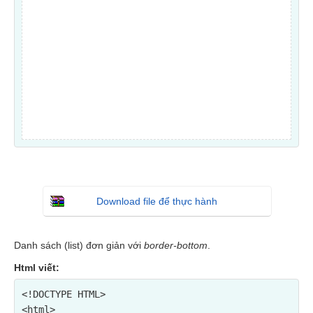
Download file để thực hành
Danh sách (list) đơn giản với
border-bottom
.
Html viết:
<!DOCTYPE HTML>

<html>
