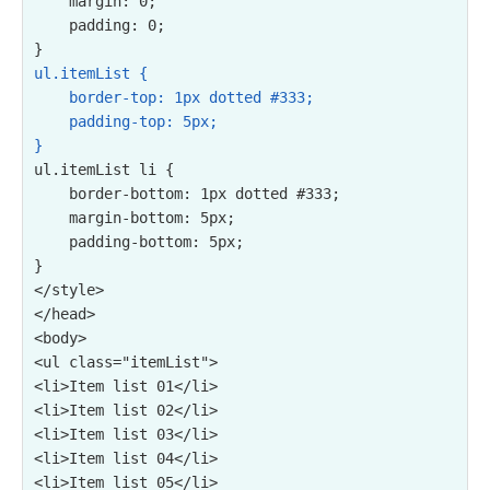
    margin: 0;

    padding: 0;

ul.itemList {

    border-top: 1px dotted #333;

    padding-top: 5px;

}
ul.itemList li {

    border-bottom: 1px dotted #333;

    margin-bottom: 5px;

    padding-bottom: 5px;

}

</style>

</head>

<ul class="itemList">

<li>Item list 01</li>

<li>Item list 02</li>

<li>Item list 03</li>

<li>Item list 04</li>

<li>Item list 05</li>
