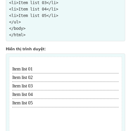
<li>Item list 03</li>

<li>Item list 04</li>

<li>Item list 05</li>

</ul>
</body>

Hiển thị trình duyệt: