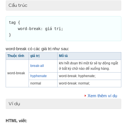
Cấu trúc
tag {

    word-break: giá trị;

}
word-break có các giá trị như sau:
Thuộc tính
giá trị
Mô tả
khi hết đoạn thì một từ sẽ tự động ngắt
break-all
ở bất kỳ chữ nào để xuống hàng.
word-break
hyphenate
word-break: hyphenate;
normal
word-break: normal;
Xem thêm ví dụ
Ví dụ
HTML viết: