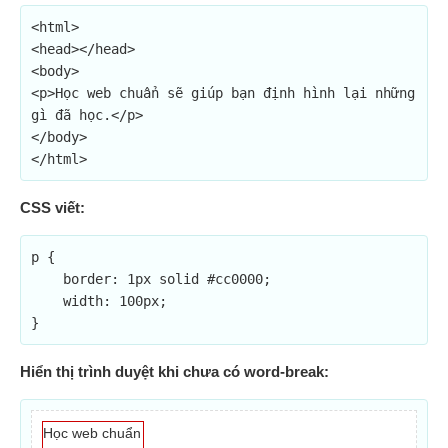
<html>

<head></head>

<body>

<p>Học web chuẩn sẽ giúp bạn định hình lại những 
gì đã học.</p>

</body>

</html>
CSS viết:
p {

    border: 1px solid #cc0000;

    width: 100px;

}
Hiển thị trình duyệt khi chưa có word-break:
Học web chuẩn