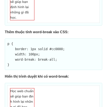
sẽ giúp bạn
định hình lại
những gì đã
học.
Thêm thuộc tính word-break vào CSS:
p {

    border: 1px solid #cc0000;

    width: 100px;

    word-break: break-all;

}
Hiển thị trình duyệt khi có word-break:
Học web chuẩn
sẽ giúp bạn địn
h hình lại nhữn
g gì đã học