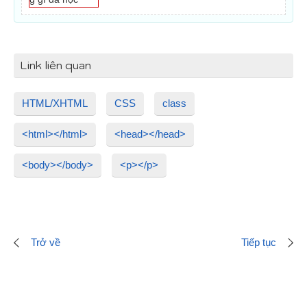
Link liên quan
HTML/XHTML
CSS
class
<html></html>
<head></head>
<body></body>
<p></p>
Trở về
Tiếp tục