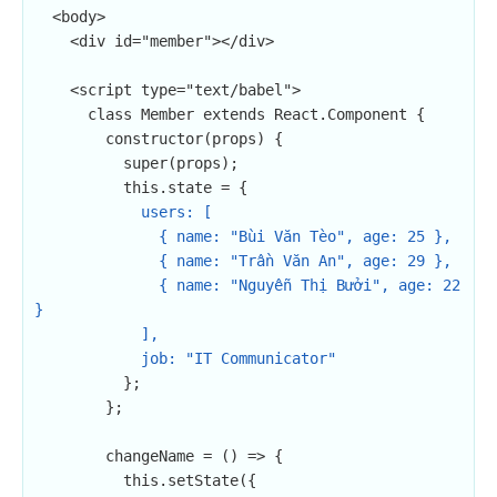
  <body>

    <div id="member"></div>

    <script type="text/babel">

      class Member extends React.Component {

        constructor(props) {

          super(props);

          this.state = {

users: [

              { name: "Bùi Văn Tèo", age: 25 },

              { name: "Trần Văn An", age: 29 },

              { name: "Nguyễn Thị Bưởi", age: 22 
}

            ],

            job: "IT Communicator"
          };

        };

        changeName = () => {

          this.setState({
