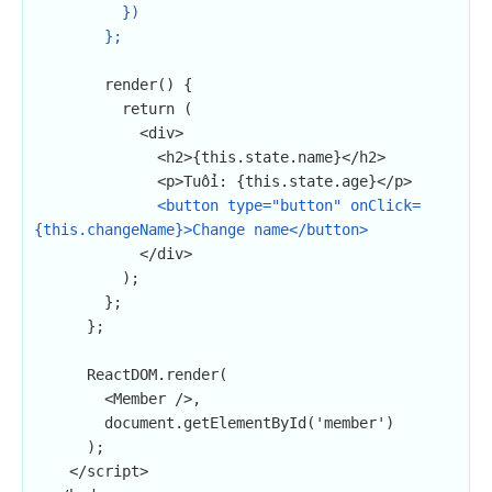
          })

        };
        render() {

          return (

            <div>

              <h2>{this.state.name}</h2>

              <p>Tuổi: {this.state.age}</p>

<button type="button" onClick=
{this.changeName}>Change name</button>
            </div>

          );

        };

      };

      ReactDOM.render(

        <Member />,

        document.getElementById('member')

      );

    </script>
