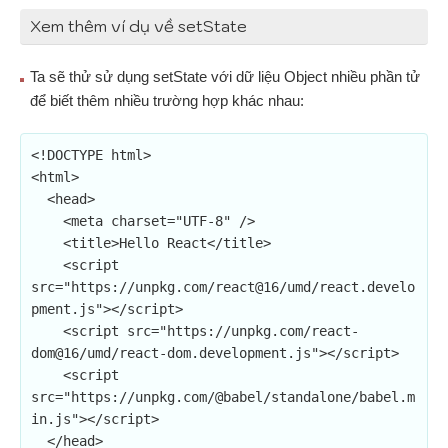
Xem thêm ví dụ về setState
Ta sẽ thử sử dụng setState với dữ liệu Object nhiều phần tử
để biết thêm nhiều trường hợp khác nhau:
<!DOCTYPE html>

<html>

  <head>

    <meta charset="UTF-8" />

    <title>Hello React</title>

    <script 
src="https://unpkg.com/react@16/umd/react.develo
pment.js"></script>

    <script src="https://unpkg.com/react-
dom@16/umd/react-dom.development.js"></script>

    <script 
src="https://unpkg.com/@babel/standalone/babel.m
in.js"></script>

  </head>
