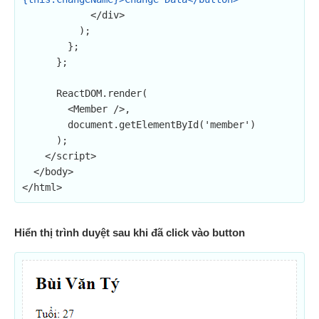
            </div>

          );

        };

      };

      ReactDOM.render(

        <Member />,

        document.getElementById('member')

      );

    </script>

  </body>

</html>
Hiển thị trình duyệt sau khi đã click vào button