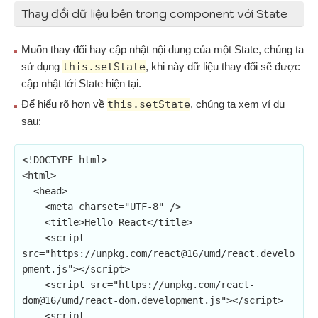
Thay đổi dữ liệu bên trong component với State
Muốn thay đổi hay cập nhật nội dung của một State, chúng ta
sử dụng
this.setState
, khi này dữ liệu thay đổi sẽ được
cập nhật tới State hiện tại.
Để hiểu rõ hơn về
this.setState
, chúng ta xem ví dụ
sau:
<!DOCTYPE html>

<html>

  <head>

    <meta charset="UTF-8" />

    <title>Hello React</title>

    <script 
src="https://unpkg.com/react@16/umd/react.develo
pment.js"></script>

    <script src="https://unpkg.com/react-
dom@16/umd/react-dom.development.js"></script>

    <script 