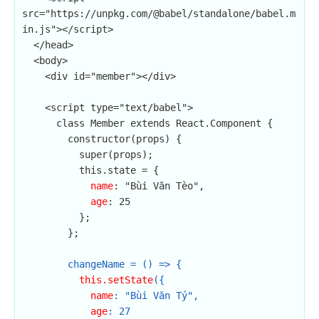
src="https://unpkg.com/@babel/standalone/babel.m
in.js"></script>

  </head>

  <body>

    <div id="member"></div>

    <script type="text/babel">

      class Member extends React.Component {

        constructor(props) {

          super(props);

          this.state = {

name
: "Bùi Văn Tèo",

age
: 25

          };

        };

changeName = () => {

this.setState
({

name
: "Bùi Văn Tý",

age
: 27
