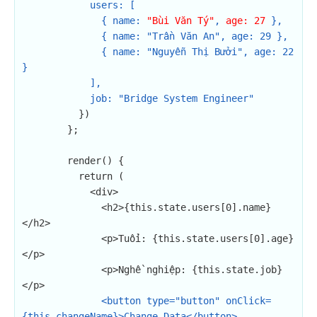
users: [

              { name: 
"Bùi Văn Tý"
, 
age: 27
 },

              { name: "Trần Văn An", age: 29 },

              { name: "Nguyễn Thị Bưởi", age: 22 
}

            ],

            job: "Bridge System Engineer"
          })

        };

        render() {

          return (

            <div>

              <h2>{this.state.users[0].name}
</h2>

              <p>Tuổi: {this.state.users[0].age}
</p>

              <p>Nghề nghiệp: {this.state.job}
</p>

<button type="button" onClick=
{this.changeName}>Change Data</button>