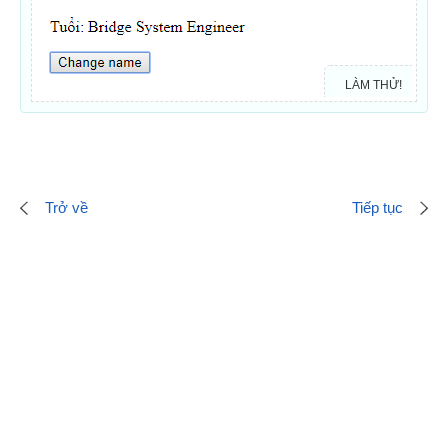
LÀM THỬ!
Trở về
Tiếp tục