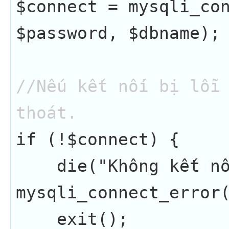
$connect = mysqli_con
$password, $dbname);

//Nếu kết nối bị lỗi 
thoát.
if (!$connect) {

    die("Không kết nối :" . 
mysqli_connect_error(
    exit();
