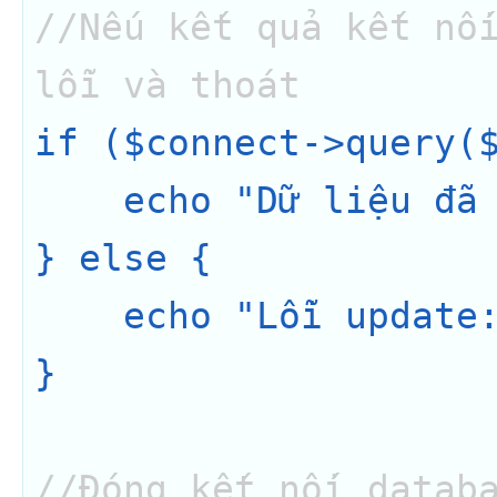
//Nếu kết quả kết nối
lỗi và thoát
if ($connect->query($
    echo "Dữ liệu đã được update";

} else {

    echo "Lỗi update: " . $connect->error;

}

//Đóng kết nối datab