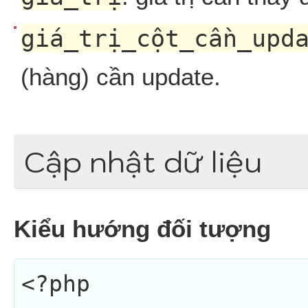
giá_trị_cột_cần_upd
(hàng) cần update.
Cập nhật dữ liệu
Kiểu hướng đối tượng
<?php
