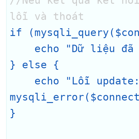
//Nếu kết quả kết nối
lỗi và thoát
if (mysqli_query($con
    echo "Dữ liệu đã được update";

} else {

    echo "Lỗi update: " . 
mysqli_error($connect
}
