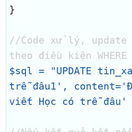
}

//Code xử lý, update 
theo điều kiện WHERE
$sql = "UPDATE tin_xa
trễ đâu1', content='Đ
viết Học có trễ đâu' 