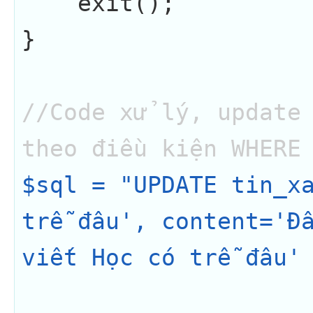
    exit();

}

//Code xử lý, update 
theo điều kiện WHERE
$sql = "UPDATE tin_xa
trễ đâu', content='Đâ
viết Học có trễ đâu' 