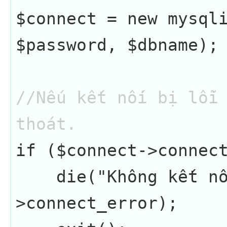
$connect = new mysqli
$password, $dbname);

//Nếu kết nối bị lỗi 
thoát.
if ($connect->connect
    die("Không kết nối :" . $connect-
>connect_error);
