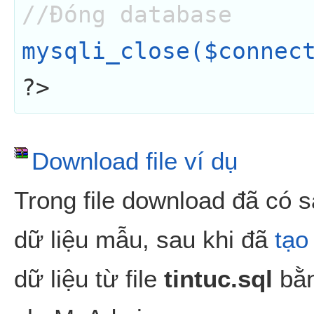
//Đóng database
mysqli_close($connec
?>
Download file ví dụ
Trong file download đã có s
dữ liệu mẫu, sau khi đã
tạo
dữ liệu từ file
tintuc.sql
bằn