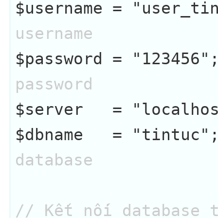
$username = "user_ti
username
$password = "123456"
password
$server   = "localho
$dbname   = "tintuc"
database
// Kết nối database 