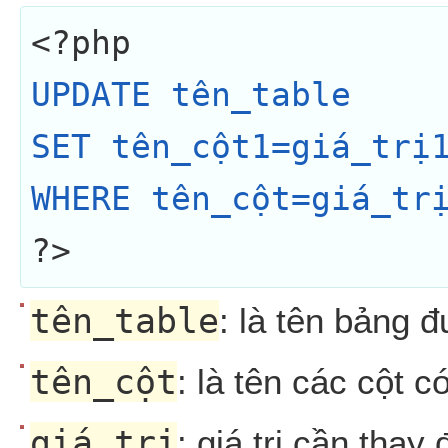
UPDATE tên_table

SET tên_cột1=giá_trị1
WHERE tên_cột=giá_tr
?>
tên_table
: là tên bảng 
tên_cột
: là tên các cột c
giá_trị
: giá trị cần thay 