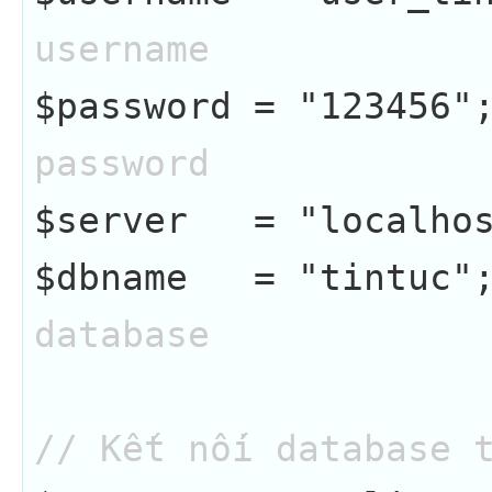
username
$password = "123456"
password
$server   = "localho
$dbname   = "tintuc"
database
// Kết nối database 