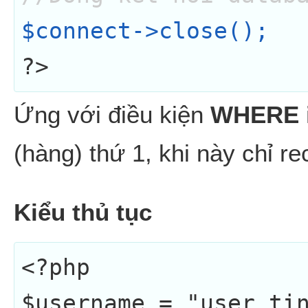
$connect->close();
?>
Ứng với điều kiện
WHERE 
(hàng) thứ 1, khi này chỉ r
Kiểu thủ tục
<?php

$username = "user_ti