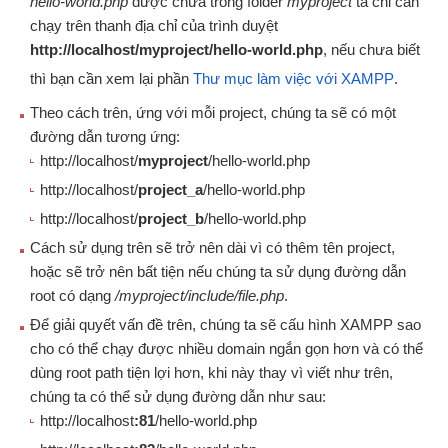
hello-world.php
được chứa trong folder
myproject
ta chỉ cần
chạy trên thanh địa chỉ của trình duyệt
http://localhost/myproject/hello-world.php
, nếu chưa biết
thì bạn cần xem lại phần
Thư mục làm việc với XAMPP
.
Theo cách trên, ứng với mỗi project, chúng ta sẽ có một
đường dẫn tương ứng:
http://localhost/
myproject
/hello-world.php
http://localhost/
project_a
/hello-world.php
http://localhost/
project_b
/hello-world.php
Cách sử dụng trên sẽ trở nên dài vì có thêm tên project,
hoặc sẽ trở nên bất tiện nếu chúng ta sử dụng đường dẫn
root có dạng
/myproject/include/file.php
.
Để giải quyết vấn đề trên, chúng ta sẽ cấu hình XAMPP sao
cho có thể chạy được nhiều domain ngắn gọn hơn và có thể
dùng root path tiện lợi hơn, khi này thay vì viết như trên,
chúng ta có thể sử dụng đường dẫn như sau:
http://localhost
:81
/hello-world.php