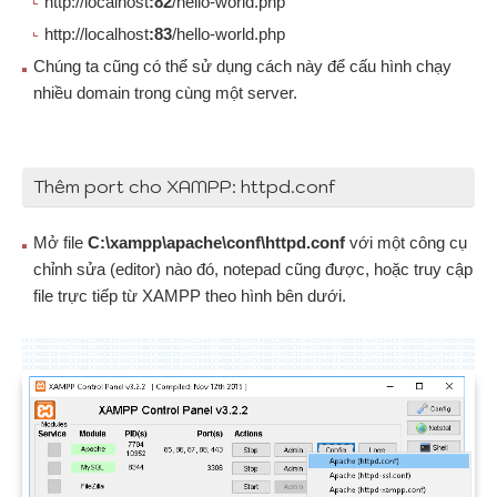
http://localhost
:82
/hello-world.php
http://localhost
:83
/hello-world.php
Chúng ta cũng có thể sử dụng cách này để cấu hình chạy
nhiều domain trong cùng một server.
Thêm port cho XAMPP: httpd.conf
Mở file
C:\xampp\apache\conf\httpd.conf
với một công cụ
chỉnh sửa (editor) nào đó, notepad cũng được, hoặc truy cập
file trực tiếp từ XAMPP theo hình bên dưới.