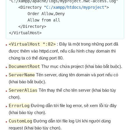
"C:/xampp/apache/logs/myproject.hwc-access.log"

    <Directory "
C:/xampp/htdocs/myproject
">

        Order Allow,Deny

        Allow from all

    </Directory>

</VirtualHost>
<VirtualHost *:82>
: Đây là một trong những port đã
được thêm vào httpd.conf, nếu cấu hình chạy domain thì
chúng ta có thể dùng port 80.
DocumentRoot
Thư mục chứa project (khai báo bắt buộc).
ServerName
Tên server, dùng tên domain và port nếu có
(khai báo bắt buộc).
ServerAlias
Tên thay thế cho tên server (khai báo tùy
chọn).
ErrorLog
Đường dẫn tới file log error, sẽ xem lỗi từ đây
(khai báo tùy chọn).
CustomLog
Đường dẫn tới file log Uri khi người dùng
request (khai báo tùy chọn).