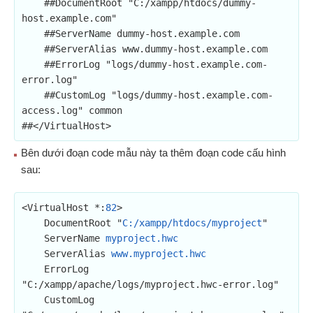
    ##DocumentRoot "C:/xampp/htdocs/dummy-
host.example.com"

    ##ServerName dummy-host.example.com

    ##ServerAlias www.dummy-host.example.com

    ##ErrorLog "logs/dummy-host.example.com-
error.log"

    ##CustomLog "logs/dummy-host.example.com-
access.log" common

##</VirtualHost>
Bên dưới đoạn code mẫu này ta thêm đoạn code cấu hình
sau:
<VirtualHost *:
82
>

    DocumentRoot "
C:/xampp/htdocs/myproject
"

    ServerName 
myproject.hwc
    ServerAlias 
www.myproject.hwc
    ErrorLog 
"C:/xampp/apache/logs/myproject.hwc-error.log"

    CustomLog 