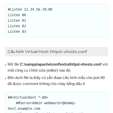
#Listen 12.34.56.78:80

Listen 80

Listen 81

Listen 82

Listen 83
Cấu hình Virtual Host: httpd-vhosts.conf
Mở file
C:\xampp\apache\conf\extra\httpd-vhosts.conf
với
một công cụ chỉnh sửa (editor) nào đó.
Bên dưới file ta thấy có sẵn đoạn cấu hình mẫu cho port 80
đã được comment không cho chạy bằng dấu #
##<VirtualHost *:80>

    ##ServerAdmin 
webmaster@dummy-
host.example.com