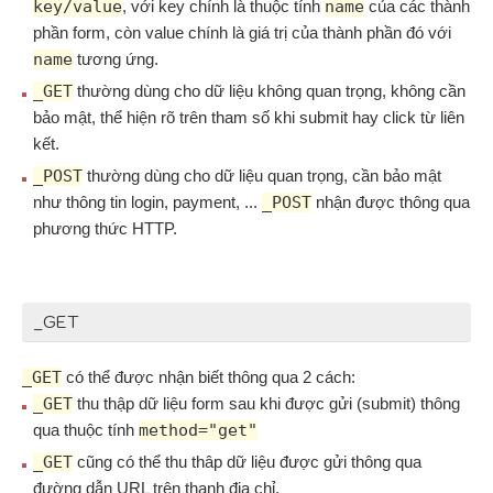
key/value
, với key chính là thuộc tính
name
của các thành
phần form, còn value chính là giá trị của thành phần đó với
name
tương ứng.
_GET
thường dùng cho dữ liệu không quan trọng, không cần
bảo mật, thể hiện rõ trên tham số khi submit hay click từ liên
kết.
_POST
thường dùng cho dữ liệu quan trọng, cần bảo mật
như thông tin login, payment, ...
_POST
nhận được thông qua
phương thức HTTP.
_GET
_GET
có thể được nhận biết thông qua 2 cách:
_GET
thu thập dữ liệu form sau khi được gửi (submit) thông
qua thuộc tính
method="get"
_GET
cũng có thể thu thâp dữ liệu được gửi thông qua
đường dẫn URL trên thanh địa chỉ.