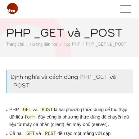
PHP _GET và _POST
Trang chủ
Hướng dẫn học
Học PHP
PHP _GET và _POST
Định nghĩa và cách dùng PHP _GET và
_POST
PHP
_GET
và
_POST
là hai phương thức dùng để thu thập
dữ liệu
form
, đây cũng là phương thức dùng để chuyển dữ
liệu từ máy cá nhân (client) lên máy chủ (server).
Cả hai
_GET
và
_POST
đều tạo một mảng với cặp