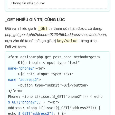
Thông tin nhận được
_GET NHIỀU GIÁ TRỊ CÙNG LÚC
Đối với nhiều giá trị
_GET
thì tham số nhận được có dạng:
php_get_post.php?phone=0123456&address=hocwebchuan
,
dựa vào đó ta có thể tạo giá trị
key/value
tương ứng.
Đối với form
<form action="php_get_post.php" method="get">

     Điện thoại: <input type="text" 
name="phone2"
><br>

     Địa chỉ: <input type="text" 
name="address2"
>

     <button type="submit">Gửi</button>

</form>

Phone: <?php if(isset($_GET["phone2"])) { echo 
$_GET["phone2"]
; } ?><br>

Address: <?php if(isset($_GET["address2"])) { 
echo 
$_GET["address2"]
; } ?>