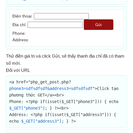
Điện thoại:
Địa chỉ:
Gửi
Phone:
Address:
Thử điền giá trị và click Gửi, sẽ thấy thanh địa chỉ đã có tham
số mới.
Đối với URL
<a href="php_get_post.php?
phone3=sdfsdfsdf&address3=sdfsdfsdf
">Click tạo 
phương thức GET</a><br>

Phone: <?php if(isset($_GET["phone3"])) { echo 
$_GET["phone3"]
; } ?><br>

Address: <?php if(isset($_GET["address3"])) { 
echo 
$_GET["address3"]
; } ?>