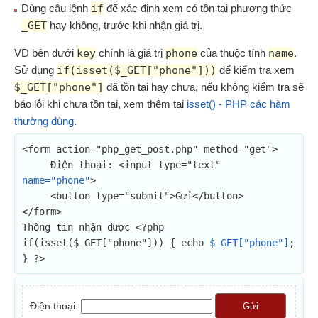
Dùng câu lệnh
if
để xác định xem có tồn tại phương thức
_GET
hay không, trước khi nhận giá trị.
VD bên dưới
key
chính là giá trị
phone
của thuộc tính
name
.
Sử dụng
if(isset($_GET["phone"]))
để kiểm tra xem
$_GET["phone"]
đã tồn tại hay chưa, nếu không kiểm tra sẽ
báo lỗi khi chưa tồn tại, xem thêm tại
isset() - PHP các hàm
thường dùng
.
<form action="php_get_post.php" method="get">

     Điện thoại: <input type="text" 
name="phone"
>

     <button type="submit">Gửi</button>

</form>

Thông tin nhận được <?php 
if(isset($_GET["phone"])) { echo 
$_GET["phone"]
; 
} ?>
Điện thoại:
Gửi