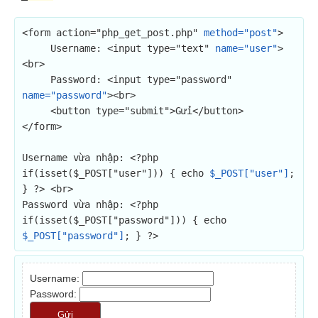
<form action="php_get_post.php" 
method="post"
>

     Username: <input type="text" 
name="user"
>
<br>

     Password: <input type="password" 
name="password"
><br>

     <button type="submit">Gửi</button>

</form>

Username vừa nhập: <?php 
if(isset($_POST["user"])) { echo 
$_POST["user"]
; 
} ?> <br>

Password vừa nhập: <?php 
if(isset($_POST["password"])) { echo 
$_POST["password"]
; } ?>
Username:
Password:
Gửi