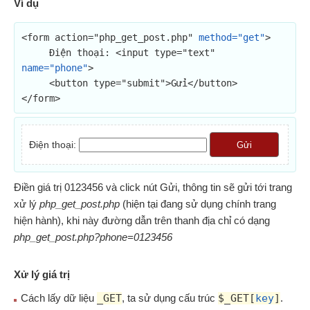
Ví dụ
<form action="php_get_post.php" 
method="get"
>

     Điện thoại: <input type="text" 
name="phone"
>

     <button type="submit">Gửi</button>

</form>
Điện thoại:
Gửi
Điền giá trị 0123456 và click nút Gửi, thông tin sẽ gửi tới trang
xử lý
php_get_post.php
(hiện tại đang sử dụng chính trang
hiện hành), khi này đường dẫn trên thanh địa chỉ có dạng
php_get_post.php?phone=0123456
Xử lý giá trị
Cách lấy dữ liệu
_GET
, ta sử dụng cấu trúc
$_GET[
key
]
.