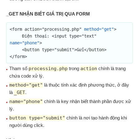
_GET NHẬN BIÉT GIÁ TRỊ QUA FORM
<form action="processing.php" 
method="get"
>

     Điện thoại: <input type="text" 
name="phone"
>

     <button type="submit">Gửi</button>

</form>
Tham số
processing.php
trong
action
chính là trang
chứa code xử lý.
method="get"
là thuộc tính xác định phương thức, ở đây
là
_GET
.
name="phone"
chính là key nhận biết thành phần được xử
lý.
button type="submit"
chính là nơi tạo hành động khi
người dùng click.