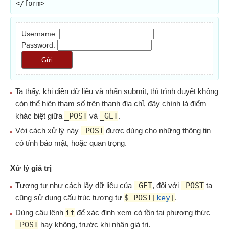
</form>
Username:
Password:
Gửi
Ta thấy, khi điền dữ liệu và nhấn submit, thì trình duyệt không
còn thể hiện tham số trên thanh địa chỉ, đây chính là điểm
khác biệt giữa
_POST
và
_GET
.
Với cách xử lý này
_POST
được dùng cho những thông tin
có tính bảo mật, hoặc quan trọng.
Xử lý giá trị
Tương tự như cách lấy dữ liệu của
_GET
, đối với
_POST
ta
cũng sử dụng cấu trúc tương tự
$_POST[
key
]
.
Dùng câu lệnh
if
để xác định xem có tồn tại phương thức
_POST
hay không, trước khi nhận giá trị.