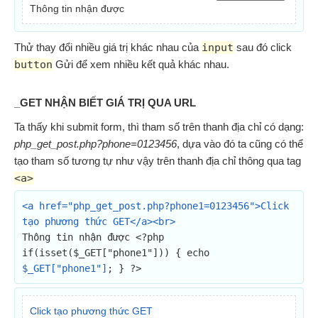
Thông tin nhận được
Thử thay đổi nhiều giá trị khác nhau của
input
sau đó click
button
Gửi để xem nhiều kết quả khác nhau.
_GET NHẬN BIẾT GIÁ TRỊ QUA URL
Ta thấy khi submit form, thì tham số trên thanh địa chỉ có dạng:
php_get_post.php?phone=0123456
, dựa vào đó ta cũng có thể
tạo tham số tương tự như vậy trên thanh địa chỉ thông qua tag
<a>
<a href="php_get_post.php?phone1=0123456">Click 
tạo phương thức GET</a><br>
Thông tin nhận được <?php 
if(isset($_GET["phone1"])) { echo 
$_GET["phone1"]
; } ?>
Click tạo phương thức GET