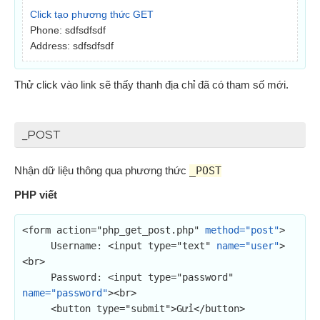
Click tạo phương thức GET
Phone: sdfsdfsdf
Address: sdfsdfsdf
Thử click vào link sẽ thấy thanh địa chỉ đã có tham số mới.
_POST
Nhận dữ liệu thông qua phương thức
_POST
PHP viết
<form action="php_get_post.php" 
method="post"
>

     Username: <input type="text" 
name="user"
>
<br>

     Password: <input type="password" 
name="password"
><br>

     <button type="submit">Gửi</button>
