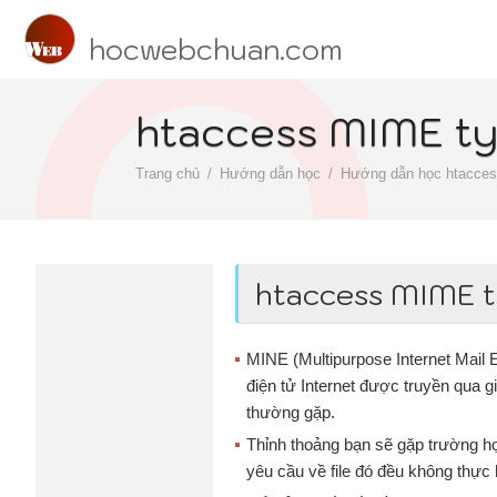
hocwebchuan.com
htaccess MIME t
Trang chủ
Hướng dẫn học
Hướng dẫn học htacce
htaccess MIME 
MINE (Multipurpose Internet Mail E
điện tử Internet được truyền qua
thường gặp.
Thỉnh thoảng bạn sẽ gặp trường hợ
yêu cầu về file đó đều không thực