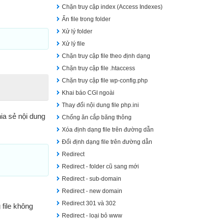
Chặn truy cập index (Access Indexes)
Ẩn file trong folder
Xử lý folder
Xử lý file
Chặn truy cập file theo định dạng
Chặn truy cập file .htaccess
Chặn truy cập file wp-config.php
Khai báo CGI ngoài
Thay đổi nội dung file php.ini
ia sẻ nội dung
Chống ăn cắp băng thông
Xóa định dạng file trên đường dẫn
Đổi định dạng file trên đường dẫn
Redirect
Redirect - folder cũ sang mới
Redirect - sub-domain
Redirect - new domain
Redirect 301 và 302
 file không
Redirect - loại bỏ www