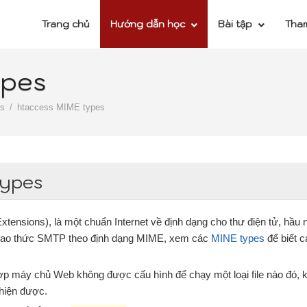
Trang chủ
Hướng dẫn học
Bài tập
Tha
ypes
ss
htaccess MIME types
types
xtensions), là một chuẩn Internet về định dạng cho thư điện tử, hầu
 giao thức SMTP theo định dạng MIME, xem các
MINE types
để biết 
p máy chủ Web không được cấu hình để chạy một loại file nào đó, kh
 hiện được.