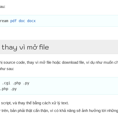
hau:
ream 
pdf doc docx
thay vì mở file
ị source code, thay vì mở file hoặc download file, ví dụ như muốn ch
như sau:
.php .py 
 script, và thay thế bằng cách xử lý text.
trên, bản phải thật cẩn thận, vì có khả năng sẽ ảnh hưởng tới những