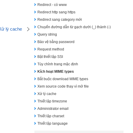
Redirect - có www
Redirect http sang https
Redirect sang category mới
Chuyển đường dẫn từ gạch dưới (_) thành (-)
Xử lý cache
Query string
Bảo vệ bằng password
Request method
Bật thiết lập SSI
Tùy chỉnh trang mặc định
Kích hoạt MIME types
Bắt buộc download MIME types
Xem source code thay vì mở file
Xử lý cache
Thiết lập timezone
Administrator email
Thiết lập charset
Thiết lập language