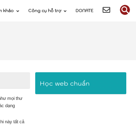
m khảo
Công cụ hỗ trợ
DONATE
Học web chuẩn
 như mọi thư
các dạng
i này tất cả